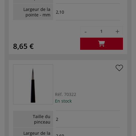
Largeur de la
2,10
pointe - mm
-
+
8,65 €
Réf.
70322
En stock
Taille du
2
pinceau
Largeur de la
2,60