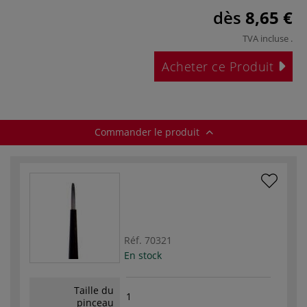
dès
8,65 €
TVA incluse
.
Acheter ce Produit
Commander le produit
Réf.
70321
En stock
Taille du
1
pinceau