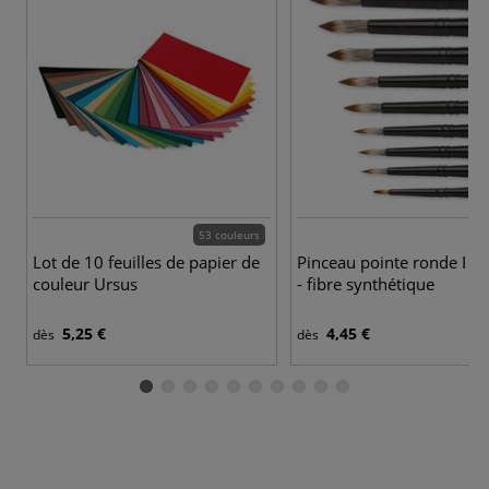
53 couleurs
9 
Lot de 10 feuilles de papier de
Pinceau pointe ronde I Lo
couleur Ursus
- fibre synthétique
5,25 €
4,45 €
dès
dès