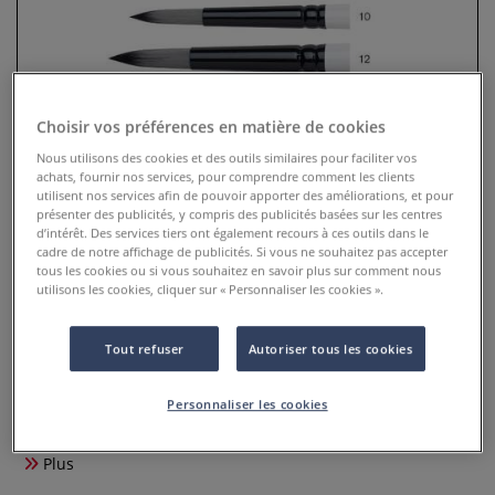
Choisir vos préférences en matière de cookies
Nous utilisons des cookies et des outils similaires pour faciliter vos
achats, fournir nos services, pour comprendre comment les clients
utilisent nos services afin de pouvoir apporter des améliorations, et pour
présenter des publicités, y compris des publicités basées sur les centres
d’intérêt. Des services tiers ont également recours à ces outils dans le
cadre de notre affichage de publicités. Si vous ne souhaitez pas accepter
Pinceau Artists' Acrylic pointe
tous les cookies ou si vous souhaitez en savoir plus sur comment nous
utilisons les cookies, cliquer sur « Personnaliser les cookies ».
ronde
0 Commentaires
Tout refuser
Autoriser tous les cookies
Pinceau Artists' Acrylic pointe ronde, une gamme
Personnaliser les cookies
professionnelle pour l’acrylique extra-fine, notamment
l’Artists’ Acrylic de Winsor et Newton, et la peinture à l’huile.
Plus