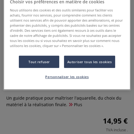
Choisir vos préférences en matière de cookies
Nous utilisons des cookies et des outils similaires pour faciliter vos
achats, fournir nos services, pour comprendre comment les clients
utilisent nos services afin de pouvoir apporter des améliorations, et pour
présenter des publicités, y compris des publicités basées sur les centres
d’intérêt. Des services tiers ont également recours à ces outils dans le
cadre de notre affichage de publicités. Si vous ne souhaitez pas accepter
tous les cookies ou si vous souhaitez en savoir plus sur comment nous
utilisons les cookies, cliquer sur « Personnaliser les cookies ».
Tout refuser
Autoriser tous les cookies
Petit précis d'aquarelle
Personnaliser les cookies
0 Commentaires
Un guide pratique pour maîtriser l'aquarelle, du choix du
matériel à la réalisation finale.
Plus
14,95 €
TVA incluse
.