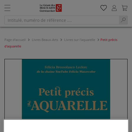
Page d'accueil
Livres Beaux-Arts
Livres sur l'aquarelle
Petit précis
d'aquarelle