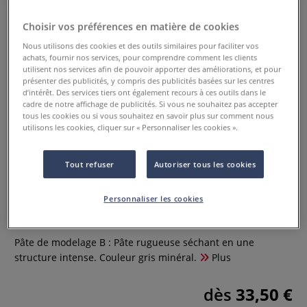
Choisir vos préférences en matière de cookies
Nous utilisons des cookies et des outils similaires pour faciliter vos
achats, fournir nos services, pour comprendre comment les clients
utilisent nos services afin de pouvoir apporter des améliorations, et pour
présenter des publicités, y compris des publicités basées sur les centres
d’intérêt. Des services tiers ont également recours à ces outils dans le
cadre de notre affichage de publicités. Si vous ne souhaitez pas accepter
tous les cookies ou si vous souhaitez en savoir plus sur comment nous
utilisons les cookies, cliquer sur « Personnaliser les cookies ».
Tout refuser
Autoriser tous les cookies
Pâte de modelage B Lascaux -
Minéral gris
Personnaliser les cookies
0 Commentaires
Pâte de modelage B : Pâte rugueuse séchant en une
structure intense. Couleur gris minéral.
Plus
dès
33,50 €