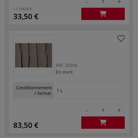
-
+
1 l:
134,00 €
33,50 €
Réf.
20204
En stock
Conditionnement
1 L
/ format
-
+
83,50 €