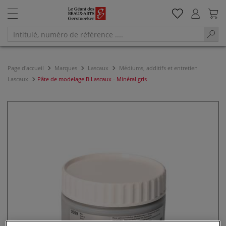
Page d'accueil
Marques
Lascaux
Médiums, additifs et entretien
Lascaux
Pâte de modelage B Lascaux - Minéral gris