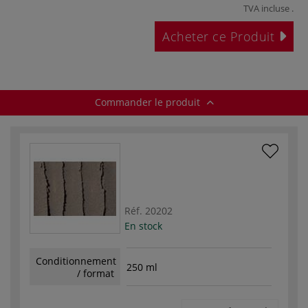
TVA incluse
.
Acheter ce Produit
Commander le produit
Réf.
20202
En stock
Conditionnement
250 ml
/ format