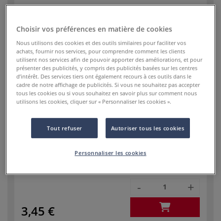
-
+
Choisir vos préférences en matière de cookies
3,45 €
Nous utilisons des cookies et des outils similaires pour faciliter vos
achats, fournir nos services, pour comprendre comment les clients
utilisent nos services afin de pouvoir apporter des améliorations, et pour
présenter des publicités, y compris des publicités basées sur les centres
d’intérêt. Des services tiers ont également recours à ces outils dans le
cadre de notre affichage de publicités. Si vous ne souhaitez pas accepter
tous les cookies ou si vous souhaitez en savoir plus sur comment nous
utilisons les cookies, cliquer sur « Personnaliser les cookies ».
Réf.
59630002
Tout refuser
Autoriser tous les cookies
En stock
Paquet de 8 feuilles de papier de soie
Personnaliser les cookies
Clairefontaine, 50 x 75 cm, Ivoire
-
+
3,45 €