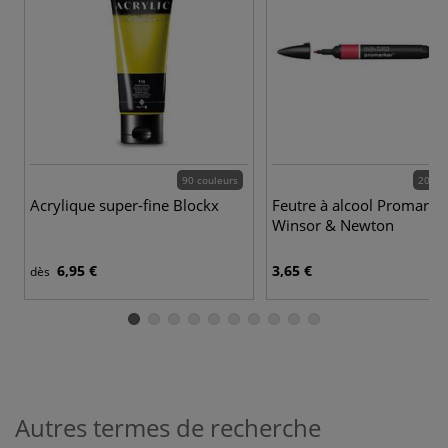
90 couleurs
201 c
Acrylique super-fine Blockx
Feutre à alcool Promarke
Winsor & Newton
6,95 €
3,65 €
dès
Autres termes de recherche