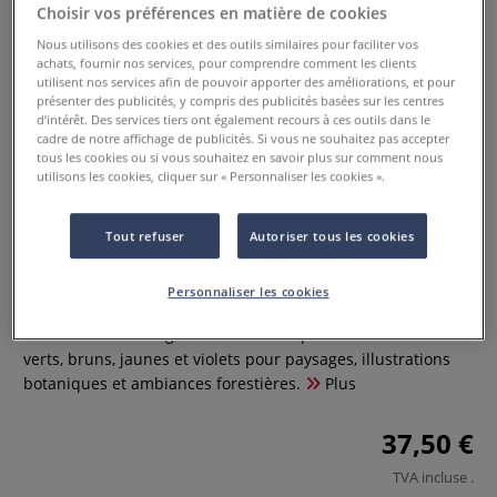
Choisir vos préférences en matière de cookies
Nous utilisons des cookies et des outils similaires pour faciliter vos
achats, fournir nos services, pour comprendre comment les clients
utilisent nos services afin de pouvoir apporter des améliorations, et pour
présenter des publicités, y compris des publicités basées sur les centres
d’intérêt. Des services tiers ont également recours à ces outils dans le
cadre de notre affichage de publicités. Si vous ne souhaitez pas accepter
tous les cookies ou si vous souhaitez en savoir plus sur comment nous
utilisons les cookies, cliquer sur « Personnaliser les cookies ».
Palette d'aquarelles Forêt
Tout refuser
Autoriser tous les cookies
Sauvage Akwarelist
Personnaliser les cookies
0 Commentaires
Palette Forêt Sauvage : 7 couleurs inspirées de la nature –
verts, bruns, jaunes et violets pour paysages, illustrations
botaniques et ambiances forestières.
Plus
37,50 €
TVA incluse
.