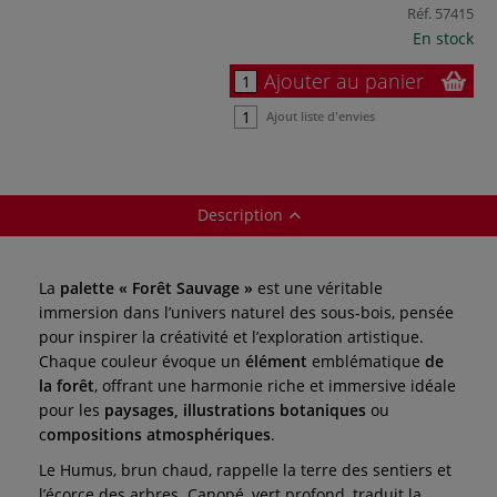
Réf.
57415
En stock
Ajouter au panier
Ajout liste d'envies
Description
La
palette « Forêt Sauvage »
est une véritable
immersion dans l’univers naturel des sous-bois, pensée
pour inspirer la créativité et l’exploration artistique.
Chaque couleur évoque un
élément
emblématique
de
la forêt
, offrant une harmonie riche et immersive idéale
pour les
paysages,
illustrations botaniques
ou
c
ompositions atmosphériques
.
Le Humus, brun chaud, rappelle la terre des sentiers et
l’écorce des arbres. Canopé, vert profond, traduit la