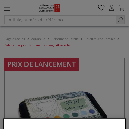
Page d'accueil
Aquarelle
Peinture aquarelle
Palettes d'aquarelles
Palette d'aquarelles Forêt Sauvage Akwarelist
PRIX DE LANCEMENT