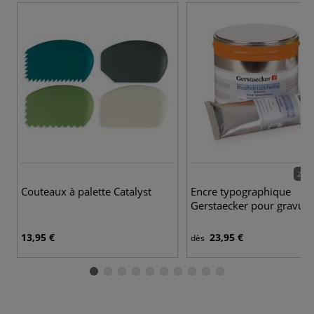
28 c
Couteaux à palette Catalyst
Encre typographique
Gerstaecker pour gravure 
13,95 €
23,95 €
dès