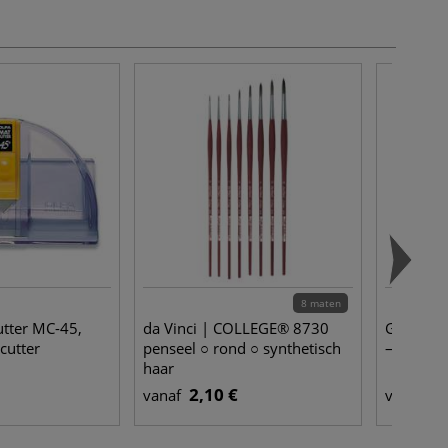
8 maten
tter MC-45,
da Vinci | COLLEGE® 8730
GOLDEN®
cutter
penseel ○ rond ○ synthetisch
— los
haar
2,10 €
13
vanaf
vanaf