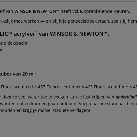
erf
van
WINSOR & NEWTON™
heeft volle, sprankelende kleuren.
kelijk mee werken — en blijft je penseelstreek staan, zoals jij he
LIC™
acrylverf van
WINSOR & NEWTON™
:
nde dekkracht
an
tubes van 20 ml:
 Fluorescent red ○ 457 Fluorescent pink ○ 463 Fluorescent blue ○ 4
door té veel water toe te voegen kun je last krijgen van
underbindi
ren worden dof en kunnen gaan uitlopen. Voeg daarom standaard ee
ouden en krijg je mooie, stabiele verflagen!