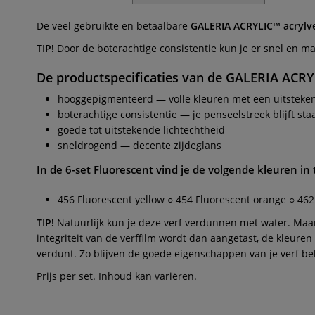
De veel gebruikte en betaalbare
GALERIA ACRYLIC™ acrylv
TIP!
Door de boterachtige consistentie kun je er snel en mak
De productspecificaties van de
GALERIA ACRY
hooggepigmenteerd — volle kleuren met een uitsteke
boterachtige consistentie — je penseelstreek blijft sta
goede tot uitstekende lichtechtheid
sneldrogend — decente zijdeglans
In de 6-set
Fluorescent
vind je de volgende kleuren in 
456 Fluorescent yellow ○ 454 Fluorescent orange ○ 462
TIP!
Natuurlijk kun je deze verf verdunnen met water. Maar 
integriteit van de verffilm wordt dan aangetast, de kleu
verdunt. Zo blijven de goede eigenschappen van je verf beh
Prijs per set. Inhoud kan variëren.