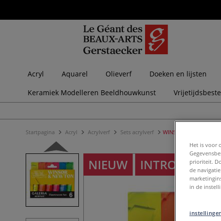
Acryl
Aquarel
Olieverf
Doeken en lijsten
Keramiek Modelleren Beeldhouwkunst
Vrijetijdsbest
Startpagina
Acryl
Acrylverf
Sets acrylverf
WINSOR & NEWTON™ | G
Het is voor 
Gegevensbes
NIEUW
INTRODUCTIEP
prioriteit. 
de navigatie
marketingin
in de instel
instellinge