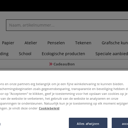
Papier
Atelier
Penselen
Tekenen
Grafische kun
eding
School
Ecologische producten
Speciale aanbie
CadeauBon
ALERIA ACRYLIC™ acrylverf — 6-set Fluorescent
ons en onze partners erg belangrijk om je een fijne winkelervaring te kunnen bieden.
chermingsbeginselen zoals gegevensbesparing, transparantie en beveiliging hebben 
RIJS
Door op "Accepteren" te klikken, geef je toestemming voor het opslaan van cookies op j
 van de website te verbeteren, het gebruik van de website te analyseren en onze
spanningen te ondersteunen. Natuurlijk kun je je toestemming op elk moment wijzigen
WINSOR 
lingen. Je vindt deze onder
Cookiebeleid
ACRYLIC™ 
n
Alles afwijzen
acc