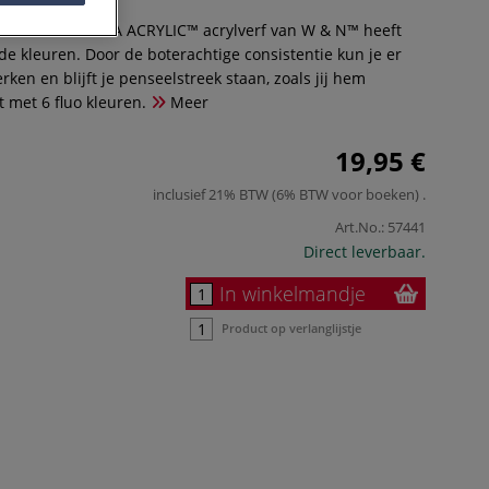
taalbere GALERIA ACRYLIC™ acrylverf van W & N™ heeft
de kleuren. Door de boterachtige consistentie kun je er
ken en blijft je penseelstreek staan, zoals jij hem
 met 6 fluo kleuren.
Meer
19,95 €
inclusief 21% BTW (6% BTW voor boeken)
.
Art.No.:
57441
Direct leverbaar.
In winkelmandje
Product op verlanglijstje