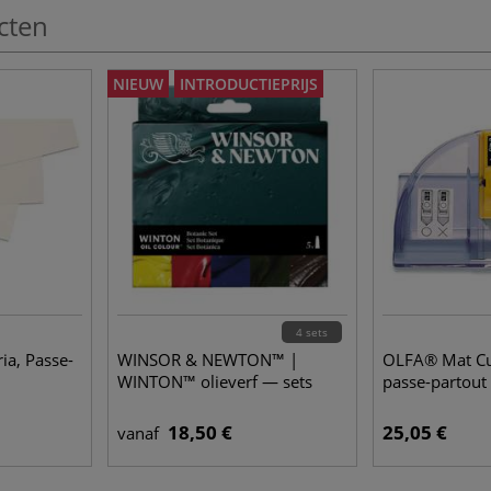
cten
NIEUW
INTRODUCTIEPRIJS
4 sets
a, Passe-
WINSOR & NEWTON™ |
OLFA® Mat Cu
WINTON™ olieverf — sets
passe-partout 
18,50 €
25,05 €
vanaf