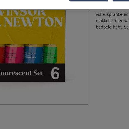
De populaire, be
volle, sprankelen
makkelijk mee wer
bedoeld hebt. Set