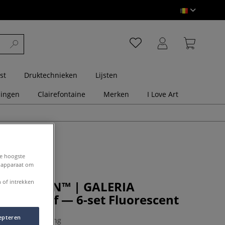
st
Druktechnieken
Lijsten
dingen
Clairefontaine
Merken
I Love Art
de hoogste
e apparaat om
 of intrekken
& NEWTON™ | GALERIA
acrylverf — 6-set Fluorescent
epteren
0 Beoordeling