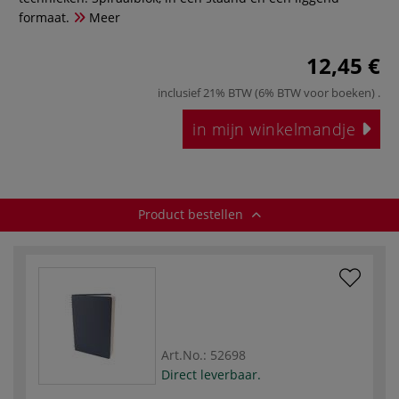
formaat.
Meer
12,45 €
inclusief 21% BTW (6% BTW voor boeken)
.
in mijn winkelmandje
Product bestellen
Art.No.:
52698
Direct leverbaar.