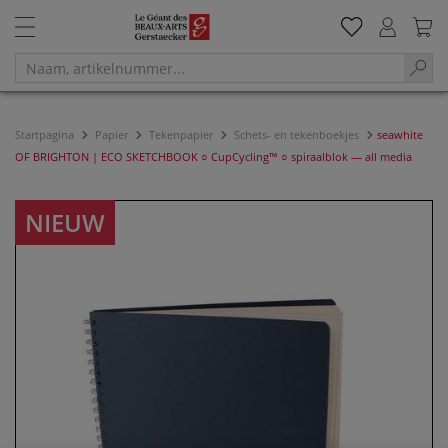
Startpagina
Papier
Tekenpapier
Schets- en tekenboekjes
seawhite
OF BRIGHTON | ECO SKETCHBOOK ○ CupCycling™ ○ spiraalblok — all media
NIEUW