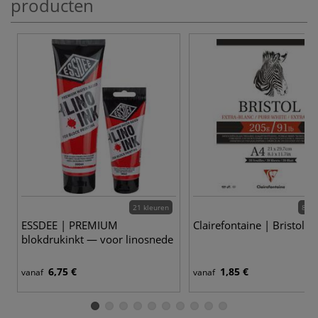
producten
21 kleuren
8 va
ESSDEE | PREMIUM
Clairefontaine | Bristol p
blokdrukinkt — voor linosnede
6,75 €
1,85 €
vanaf
vanaf