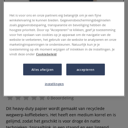
Het is voor ons en onze partners erg belangrijk om je een fijne
winkelervaring te kunnen bieden. Gegevensbeschermingsbeginselen
zoals gegevensbesparing, transparantie en beveiliging hebben de
hoogste prioriteit. Door op "Accepteren" te klikken, geef je toestemming
voor het opslaan van cookies op je apparaat om de navigatie van de
website te verbeteren, het gebruik van de website te analyseren en onze
marketinginspanningen te ondersteunen. Natuurlijk kun je je
toestemming op elk moment wijzigen of intrekken in de instellingen. Je
vindt deze onder
Cookiebeleid
seawhite OF BRIGHTON | ECO
Alles afwijzen
accepteren
SKETCHBOOK ○ CupCycling™ ○
spiraalblok — all media
instellingen
0 Beoordeling
Dit heavy-duty papier wordt gemaakt van recyclede
wegwerp-koffiebekers. Het heeft een medium korrel en is
gelijmd, zodat het geschikt is voor droge én natte
technieken. Spiraalblok, in een staand en een liggend