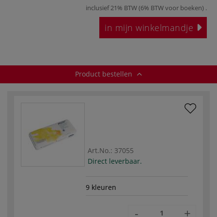
inclusief 21% BTW (6% BTW voor boeken)
.
in mijn winkelmandje
Product bestellen
Art.No.:
37055
Direct leverbaar.
9 kleuren
-
+