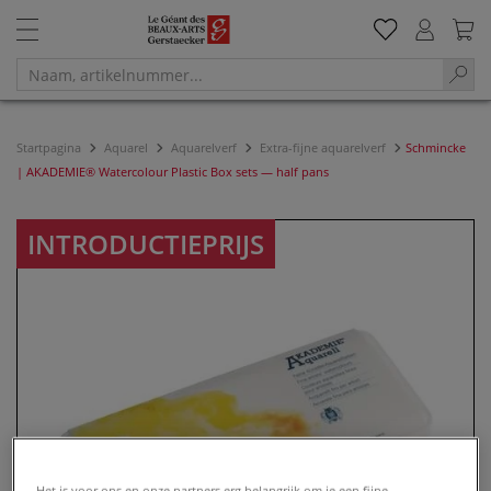
Startpagina
Aquarel
Aquarelverf
Extra-fijne aquarelverf
Schmincke
| AKADEMIE® Watercolour Plastic Box sets — half pans
INTRODUCTIEPRIJS
Het is voor ons en onze partners erg belangrijk om je een fijne