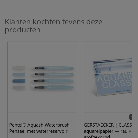
Klanten kochten tevens deze
producten
9 va
Pentel® Aquash Waterbrush
GERSTAECKER | CLASSIC
Penseel met waterreservoir
aquarelpapier — rau =
grofgekornd