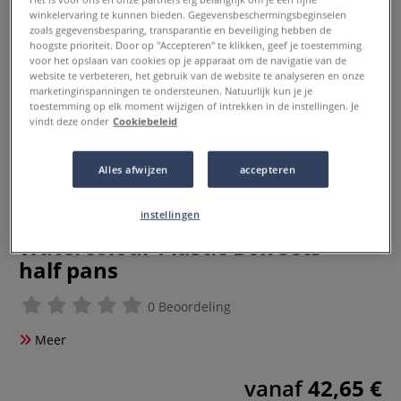
winkelervaring te kunnen bieden. Gegevensbeschermingsbeginselen
zoals gegevensbesparing, transparantie en beveiliging hebben de
hoogste prioriteit. Door op "Accepteren" te klikken, geef je toestemming
voor het opslaan van cookies op je apparaat om de navigatie van de
website te verbeteren, het gebruik van de website te analyseren en onze
marketinginspanningen te ondersteunen. Natuurlijk kun je je
toestemming op elk moment wijzigen of intrekken in de instellingen. Je
vindt deze onder
Cookiebeleid
Alles afwijzen
accepteren
instellingen
Schmincke | AKADEMIE®
Watercolour Plastic Box sets —
half pans
0 Beoordeling
Meer
vanaf
42,65 €