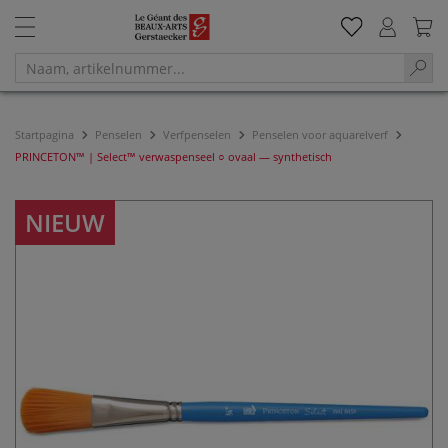
Startpagina
Penselen
Verfpenselen
Penselen voor aquarelverf
PRINCETON™ | Select™ verwaspenseel ○ ovaal — synthetisch
NIEUW