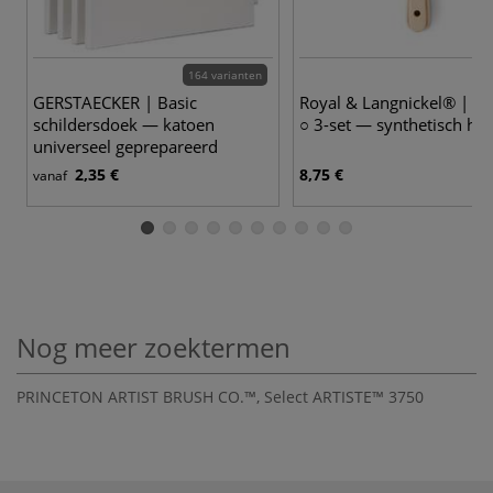
164 varianten
GERSTAECKER | Basic
Royal & Langnickel® | Sp
schildersdoek — katoen
○ 3-set — synthetisch haa
universeel geprepareerd
2,35 €
8,75 €
vanaf
Nog meer zoektermen
PRINCETON ARTIST BRUSH CO.™
,
Select ARTISTE™ 3750