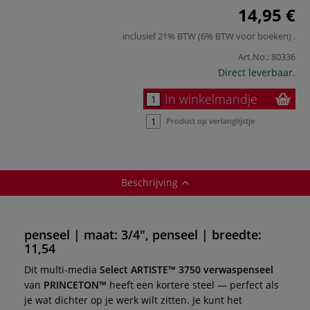
14,95 €
inclusief 21% BTW (6% BTW voor boeken)
.
Art.No.:
80336
Direct leverbaar.
In winkelmandje
Product op verlanglijstje
Beschrijving
penseel | maat: 3/4", penseel | breedte:
11,54
Dit multi-media
Select ARTISTE™ 3750 verwaspenseel
van
PRINCETON™
heeft een kortere steel — perfect als
je wat dichter op je werk wilt zitten. Je kunt het