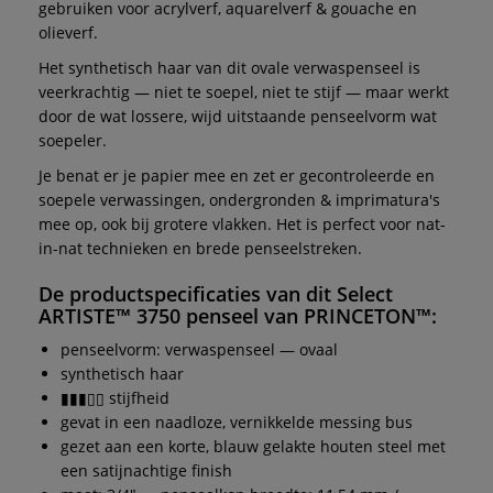
gebruiken voor acrylverf, aquarelverf & gouache en
olieverf.
Het synthetisch haar van dit ovale verwaspenseel is
veerkrachtig — niet te soepel, niet te stijf — maar werkt
door de wat lossere, wijd uitstaande penseelvorm wat
soepeler.
Je benat er je papier mee en zet er gecontroleerde en
soepele verwassingen, ondergronden & imprimatura's
mee op, ook bij grotere vlakken. Het is perfect voor nat-
in-nat technieken en brede penseelstreken.
De productspecificaties van dit
Select
ARTISTE™ 3750
penseel van
PRINCETON™
:
penseelvorm:
verwaspenseel — ovaal
synthetisch haar
▮▮▮▯▯ stijfheid
gevat in een naadloze, vernikkelde messing bus
gezet aan een korte, blauw gelakte houten steel met
een satijnachtige finish