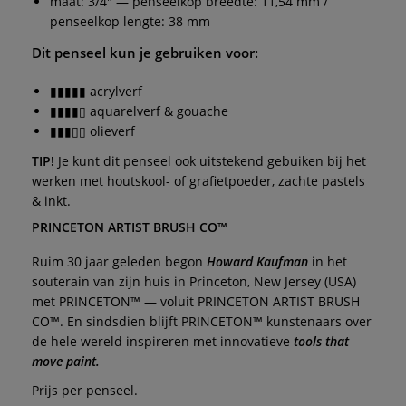
maat: 3/4" — penseelkop breedte: 11,54 mm /
penseelkop lengte: 38 mm
Dit penseel kun je gebruiken voor:
▮▮▮▮▮ acrylverf
▮▮▮▮▯ aquarelverf & gouache
▮▮▮▯▯ olieverf
TIP!
Je kunt dit penseel ook uitstekend gebuiken bij het
werken met houtskool- of grafietpoeder, zachte pastels
& inkt.
PRINCETON ARTIST BRUSH CO™
Ruim 30 jaar geleden begon
Howard Kaufman
in het
souterain van zijn huis in Princeton, New Jersey (USA)
met PRINCETON™ — voluit PRINCETON ARTIST BRUSH
CO™. En sindsdien blijft PRINCETON™ kunstenaars over
de hele wereld inspireren met innovatieve
tools that
move paint.
Prijs per penseel.