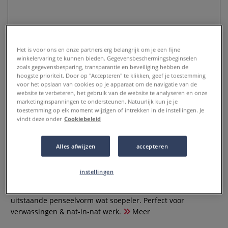
Het is voor ons en onze partners erg belangrijk om je een fijne
winkelervaring te kunnen bieden. Gegevensbeschermingsbeginselen
zoals gegevensbesparing, transparantie en beveiliging hebben de
hoogste prioriteit. Door op "Accepteren" te klikken, geef je toestemming
voor het opslaan van cookies op je apparaat om de navigatie van de
website te verbeteren, het gebruik van de website te analyseren en onze
PRINCETON™ | Select™
marketinginspanningen te ondersteunen. Natuurlijk kun je je
verwaspenseel ○ ovaal —
toestemming op elk moment wijzigen of intrekken in de instellingen. Je
vindt deze onder
Cookiebeleid
synthetisch
Alles afwijzen
accepteren
0 Beoordeling
Door de korte steel van dit multi-media Select ARTISTE™
instellingen
3750 verwaspenseel zit je wat dichter op je werk. Het
synthetisch haar is veerkrachtig, maar werkt door de wijd
uitstaande penseelvorm wat soepeler. Perfect voor
verwassingen & nat-in-nat werk.
Meer