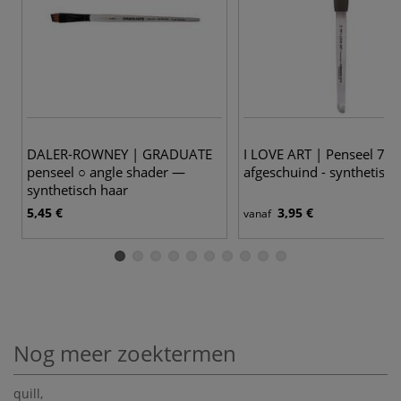
5
DALER-ROWNEY | GRADUATE
I LOVE ART | Penseel 799
penseel ○ angle shader —
afgeschuind - synthetisch
synthetisch haar
5,45 €
3,95 €
vanaf
Nog meer zoektermen
quill
,