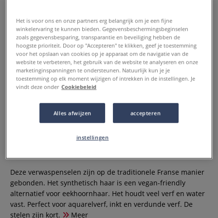
Het is voor ons en onze partners erg belangrijk om je een fijne
winkelervaring te kunnen bieden. Gegevensbeschermingsbeginselen
zoals gegevensbesparing, transparantie en beveiliging hebben de
hoogste prioriteit. Door op "Accepteren" te klikken, geef je toestemming
voor het opslaan van cookies op je apparaat om de navigatie van de
website te verbeteren, het gebruik van de website te analyseren en onze
marketinginspanningen te ondersteunen. Natuurlijk kun je je
toestemming op elk moment wijzigen of intrekken in de instellingen. Je
vindt deze onder
Cookiebeleid
Alles afwijzen
accepteren
pébéo | WATERCOLOR penselen ○
2-set — synthetisch haar
instellingen
0 Beoordeling
Deze verwaspenselen zijn op de traditionele Franse manier
gebonden. Het synthetisch haar is een vegan-friendly
alternatief voor eekhoornhaar. Het houdt veel verf en water
vast. Perfect voor aquarelverf, inkt en verdunde verf. De
stelen zijn kort.
Meer