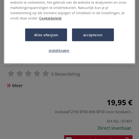
website te verbeteren, het gebruik van de website te analyseren en onze
marketinginspanningen te ondersteunen. Natuurlijk kun je je
toestemming op elk moment wijzigen of intrekken in de instellingen. Je
vindt deze onder
Cookiebeleid
Alles afwijzen
accepteren
instellingen
PÉBÉO Fantasie Maan 6-set
0 Beoordeling
Meer
19,95 €
inclusief 21% BTW (6% BTW voor boeken)
.
Art.No.:
61401
Direct leverbaar.