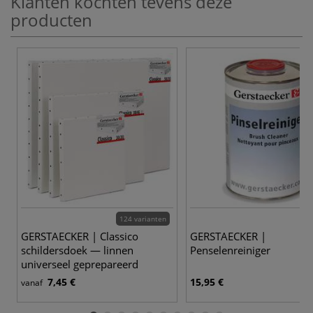
Klanten kochten tevens deze
producten
124 varianten
GERSTAECKER | Classico
GERSTAECKER |
schildersdoek — linnen
Penselenreiniger
universeel geprepareerd
7,45 €
15,95 €
vanaf