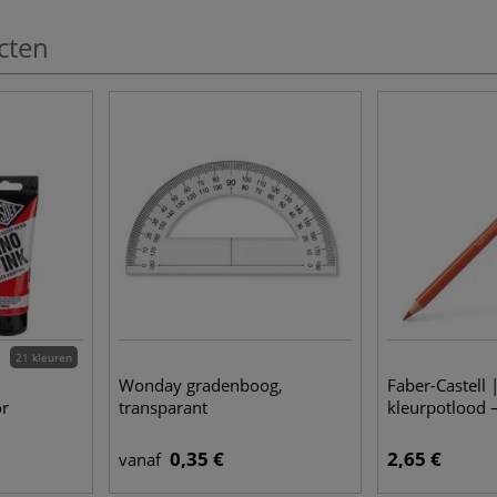
cten
21 kleuren
M
Wonday gradenboog,
Faber-Castell
or
transparant
kleurpotlood 
0,35 €
2,65 €
vanaf