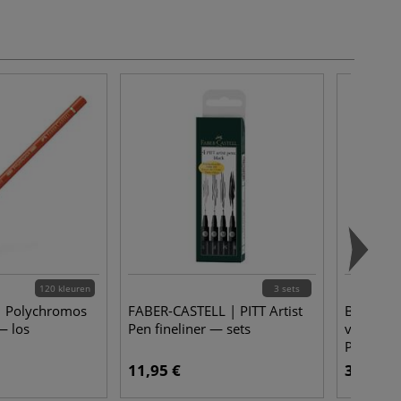
120 kleuren
3 sets
 | Polychromos
FABER-CASTELL | PITT Artist
BiC® | 
— los
Pen fineliner — sets
vulpotloo
Polymer 
11,95 €
3,45 €