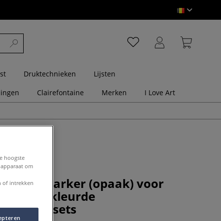
st
Druktechnieken
Lijsten
dingen
Clairefontaine
Merken
I Love Art
de hoogste
e apparaat om
 Textielmarker (opaak) voor
 of intrekken
 donkergekleurde
terialen, sets
epteren