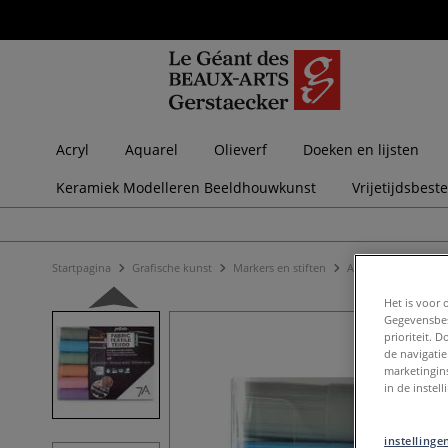
Acryl
Aquarel
Olieverf
Doeken en lijsten
Keramiek Modelleren Beeldhouwkunst
Vrijetijdsbest
Startpagina
Grafische kunst
Markers en stiften
Acrylmarkers
PÉB
Het is voor 
Gegevensbes
prioriteit. 
de navigatie
marketingin
in de instel
instellinge