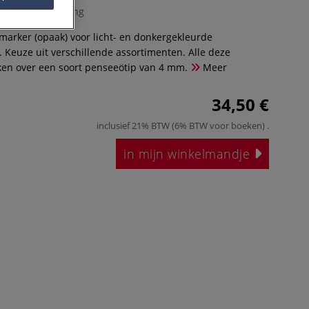
0 Beoordeling
marker (opaak) voor licht- en donkergekleurde
. Keuze uit verschillende assortimenten. Alle deze
ken over een soort penseeötip van 4 mm.
Meer
34,50 €
inclusief 21% BTW (6% BTW voor boeken)
.
in mijn winkelmandje