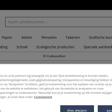
Papier
Atelier
Penselen
Tekenen
Grafische kun
eding
School
Ecologische producten
Speciale aanbie
CadeauBon
ÉO 7A Textielmarker (opaak) voor licht- en donkergekleurde textielmaterialen, sets
ons en onze partners erg belangrijk om je een fijne winkelervaring te kunnen bieden.
chermingsbeginselen zoals gegevensbesparing, transparantie en beveiliging hebben 
Door op "Accepteren" te klikken, geef je toestemming voor het opslaan van cookies op j
 van de website te verbeteren, het gebruik van de website te analyseren en onze
PÉBÉO 7A
spanningen te ondersteunen. Natuurlijk kun je je toestemming op elk moment wijzigen
lingen. Je vindt deze onder
Cookiebeleid
licht- en
textielma
n
Alles afwijzen
acc