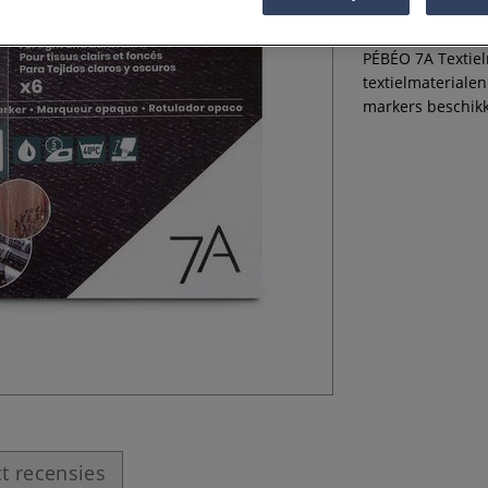
PÉBÉO 7A Textiel
textielmaterialen
markers beschik
t recensies