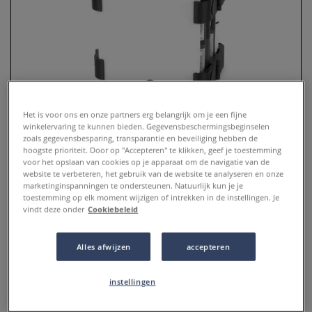
Het is voor ons en onze partners erg belangrijk om je een fijne
winkelervaring te kunnen bieden. Gegevensbeschermingsbeginselen
zoals gegevensbesparing, transparantie en beveiliging hebben de
hoogste prioriteit. Door op "Accepteren" te klikken, geef je toestemming
voor het opslaan van cookies op je apparaat om de navigatie van de
website te verbeteren, het gebruik van de website te analyseren en onze
OLO™ | Alcohol Half-Marker ○
marketinginspanningen te ondersteunen. Natuurlijk kun je je
toestemming op elk moment wijzigen of intrekken in de instellingen. Je
brush nib + chisel nib — 32-
vindt deze onder
Cookiebeleid
kleuren CARRY CASE LARGE
Alles afwijzen
accepteren
0 Beoordeling
De modulaire CARRY CASE LARGE van OLO™ — 32
instellingen
dubbelzijdige markers met een brush nib en een chisel nib
= 64 half-markers en 32 connector-rings. De kleuren zijn