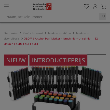
Startpagina
Grafische kunst
Markers en stiften
Markers op
alcoholbasis
OLO™ | Alcohol Half-Marker ○ brush nib + chisel nib — 32-
kleuren CARRY CASE LARGE
NIEUW
INTRODUCTIEPRIJS