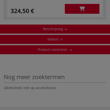
324,50 €
Beschrijving
Video’s
Product recensies
Nog meer zoektermen
alkoholinkt
,
inkt op alcoholbasis