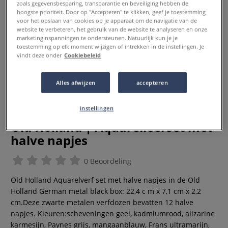
zoals gegevensbesparing, transparantie en beveiliging hebben de
hoogste prioriteit. Door op "Accepteren" te klikken, geef je toestemming
voor het opslaan van cookies op je apparaat om de navigatie van de
website te verbeteren, het gebruik van de website te analyseren en onze
marketinginspanningen te ondersteunen. Natuurlijk kun je je
toestemming op elk moment wijzigen of intrekken in de instellingen. Je
vindt deze onder
Cookiebeleid
Alles afwijzen
accepteren
instellingen
Old Holland | Aquarelleerset met
halve napjes
0 Beoordeling
Old Holland Aquarelverf set met halve napjes in de Old
Holland German metal black box: 22,4 c m x 7,1 cm x 2,2
cm.Deze zwarte metalen verfdozen bevatten 12 halve
napjes. Kleuren:scheveningen geel, kadmiumrood, alizarine
karmesijn, Paynes grijs, mangaanblauw, Frans ultramarijn,