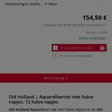
Scheveningen donke...
Meer
154,50 €
inclusief 21% BTW (6% BTW voor boeken)
.
Art.No.:
31379
Direct leverbaar.
In winkelmandje
Product op verlanglijstje
Beschrijving
Old Holland | Aquarelleerset met halve
napjes, 12 halve napjes
Old Holland Aquarel
verf s
et
met halve napjes in de
Old