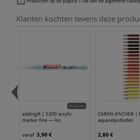
Producten op de pagina 1148 van de algemene catalo
Klanten kochten tevens deze produ
25 kleuren
edding® | 5300 acrylic
CARAN d'ACHE® | 
marker fine — los
aquarelpotloden
3,90 €
2,80 €
vanaf