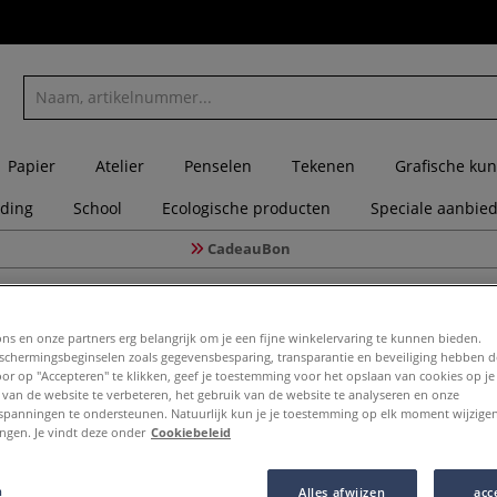
Papier
Atelier
Penselen
Tekenen
Grafische kun
eding
School
Ecologische producten
Speciale aanbie
CadeauBon
OTOW™ BLACKLINER REFILL 30 ml
ons en onze partners erg belangrijk om je een fijne winkelervaring te kunnen bieden.
chermingsbeginselen zoals gegevensbesparing, transparantie en beveiliging hebben 
Door op "Accepteren" te klikken, geef je toestemming voor het opslaan van cookies op j
 van de website te verbeteren, het gebruik van de website te analyseren en onze
MOLOTOW
spanningen te ondersteunen. Natuurlijk kun je je toestemming op elk moment wijzigen
lingen. Je vindt deze onder
Cookiebeleid
n
Alles afwijzen
acc