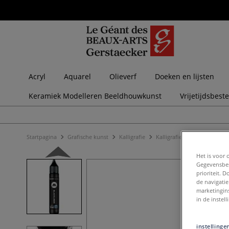
Acryl
Aquarel
Olieverf
Doeken en lijsten
Keramiek Modelleren Beeldhouwkunst
Vrijetijdsbest
Startpagina
Grafische kunst
Kalligrafie
Kalligrafie viltstiften
MOL
Het is voor 
Gegevensbes
prioriteit. 
de navigatie
marketingin
in de instel
instellinge