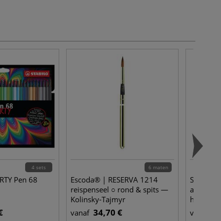
4 sets
6 maten
RTY Pen 68
Escoda® | RESERVA 1214
SENNELIE
reispenseel ○ rond & spits —
aquarelv
Kolinsky-Tajmyr
honing
roodmarterhaar
€
34,70 €
5,
vanaf
vanaf