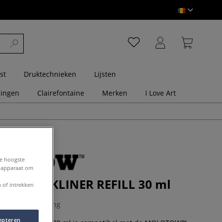
st
Druktechnieken
Lijsten
dingen
Clairefontaine
Merken
I Love Art
de hoogste
e apparaat om
™ BLACKLINER REFILL 30 ml
 of intrekken
0 Beoordeling
epteren