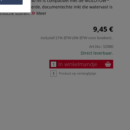
LINER REFILL 30 ml is compatibel met de MOLOTOW™
H. Gepigmenteerde, documentechte inkt die watervast is
mische stoffen.
Meer
9,45 €
inclusief 21% BTW (6% BTW voor boeken)
.
Art.No.:
52980
Direct leverbaar.
In winkelmandje
Product op verlanglijstje