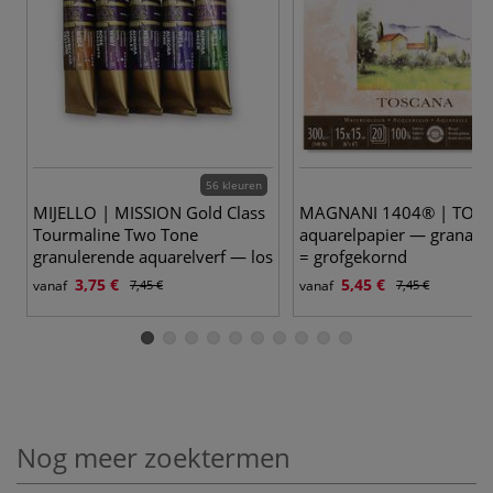
56 kleuren
MIJELLO | MISSION Gold Class
MAGNANI 1404® | TOS
Tourmaline Two Tone
aquarelpapier — grana g
granulerende aquarelverf — los
= grofgekornd
3,75 €
5,45 €
vanaf
7,45 €
vanaf
7,45 €
Nog meer zoektermen