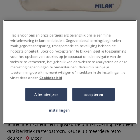
Het is voor ons en onze partners erg belangrijk om je een fijne
winkelervaring te kunnen bieden. Gegevensbeschermingsbeginselen
zoals gegevensbesparing, transparantie en beveiliging hebben de
hoogste prioriteit. Door op "Accepteren" te klikken, geef je toestemming
voor het opslaan van cookies op je apparaat om de navigatie van de
website te verbeteren, het gebruik van de website te analyseren en onze
marketinginspanningen te ondersteunen. Natuurlijk kun je je
toestemming op elk moment wijzigen of intrekken in de instellingen. Je
MILAN® | Etui 430 ○ tweevaks —
vindt deze onder
Cookiebeleid
polyester
Alles afwijzen
accepteren
0 Beoordeling
Dit tweevaks etui met twee ritssluitingen is perfect voor je
instellingen
potloden, pennen & tekengerei. De polyester buitenstof is
lichtecht en scheur- en slijtvast. De binnenvoering heeft een
karakteristiek rasterpatroon. Keuze uit meerdere retro-
kleuren.
Meer