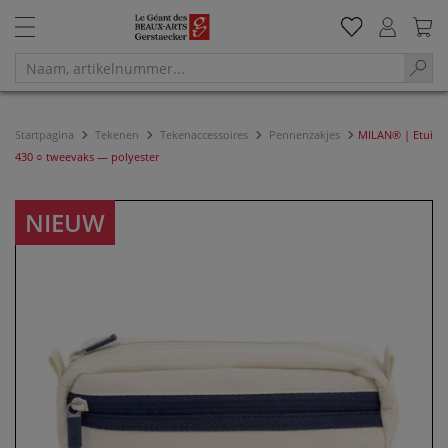
Startpagina
Tekenen
Tekenaccessoires
Pennenzakjes
MILAN® | Etui
430 ○ tweevaks — polyester
NIEUW