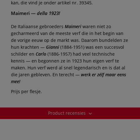
kan, die vind je onder artikel nr. 39345.
Maimeri —
della 1923!
De Italiaanse gebroeders
Maimeri
waren niet zo
gecharmeerd van de meeste verf die in het begin van
de vorige eeuw op de markt was. Daarom bundelden ze
hun krachten —
Gianni
(1884-1951) was een succesvol
schilder en
Carlo
(1886-1957) had veel technische
kennis — en begonnen ze in 1923 hun eigen verf te
maken. Hun verf werd al snel legendarisch en is dat al
die jaren gebleven. En terecht —
werk er zélf maar eens
mee!
Prijs per flesje.
Product recensies