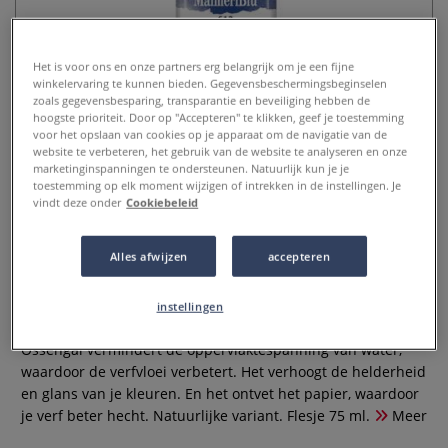
Het is voor ons en onze partners erg belangrijk om je een fijne
winkelervaring te kunnen bieden. Gegevensbeschermingsbeginselen
zoals gegevensbesparing, transparantie en beveiliging hebben de
hoogste prioriteit. Door op "Accepteren" te klikken, geef je toestemming
voor het opslaan van cookies op je apparaat om de navigatie van de
website te verbeteren, het gebruik van de website te analyseren en onze
marketinginspanningen te ondersteunen. Natuurlijk kun je je
toestemming op elk moment wijzigen of intrekken in de instellingen. Je
vindt deze onder
Cookiebeleid
MAIMERI | MaimeriBlu Ossengal
612 ○ natuurlijk — voor
Alles afwijzen
accepteren
aquarelverf & gouache
instellingen
0 Beoordeling
Ossengal vermindert de oppervlaktespanning van water,
waardoor de verfvloei verbetert. Het verhoogt de helderheid
en glans van je kleuren. En het ontvet het papier, waardoor
je verf beter hecht. Natuurlijke variant. Flesje 75 ml.
Meer