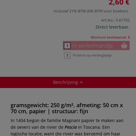
2,60 €
inclusief 21% BTW (6% BTW voor boeken)
.
Art.No.:
5-67702
Direct leverbaar.
Minimum bestelaantal:
3
In winkelmandje
Product op verlanglijstje
Beschrijving
gramsgewicht: 250 g/m², afmeting: 50 cm x
70 cm, papier | structuur: fijn
In 1404 begon de familie Magnani papier te maken aan
de oevers van de rivier de
Pescia
in Toscana. Een
logische locatie, want die rivier was beroemd om haar