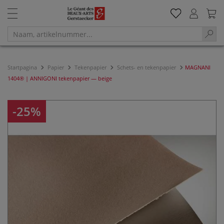
Startpagina
Papier
Tekenpapier
Schets- en tekenpapier
MAGNANI
1404® | ANNIGONI tekenpapier — beige
-25%