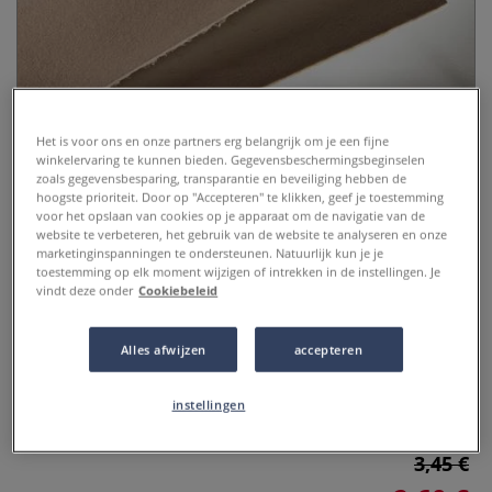
Het is voor ons en onze partners erg belangrijk om je een fijne
winkelervaring te kunnen bieden. Gegevensbeschermingsbeginselen
zoals gegevensbesparing, transparantie en beveiliging hebben de
hoogste prioriteit. Door op "Accepteren" te klikken, geef je toestemming
MAGNANI 1404® | ANNIGONI
voor het opslaan van cookies op je apparaat om de navigatie van de
website te verbeteren, het gebruik van de website te analyseren en onze
tekenpapier — beige
marketinginspanningen te ondersteunen. Natuurlijk kun je je
toestemming op elk moment wijzigen of intrekken in de instellingen. Je
0 Beoordeling
vindt deze onder
Cookiebeleid
In 1404 begon de familie Magnani papier te maken aan de
Alles afwijzen
accepteren
oevers van de rivier de Pescia in Toscana. Dat papier werd
al snel legendarisch. En nog steeds geldt het papier van
MAGNANI 1404® als de absolute top!
Meer
instellingen
3,45 €