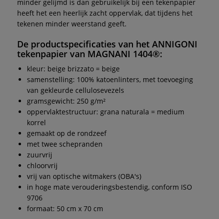
minder gelijmd is dan gebruikelijk bij een tekenpapier
heeft het een heerlijk zacht oppervlak, dat tijdens het
tekenen minder weerstand geeft.
De productspecificaties van het
ANNIGONI
tekenpapier van
MAGNANI 1404®
:
kleur: beige brizzato = beige
samenstelling: 100% katoenlinters, met toevoeging
van gekleurde cellulosevezels
gramsgewicht: 250 g/m²
oppervlaktestructuur: grana naturala = medium
korrel
gemaakt op de rondzeef
met twee schepranden
zuurvrij
chloorvrij
vrij van optische witmakers (OBA's)
in hoge mate verouderingsbestendig, conform ISO
9706
formaat: 50 cm x 70 cm