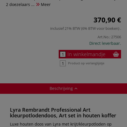
2 doezelaars ...
Meer
370,90 €
inclusief 21% BTW (6% BTW voor boeken)
.
Art.No.:
27506
Direct leverbaar.
In winkelmandje
Product op verlanglijstje
Beschrijving
Lyra Rembrandt Professional Art
kleurpotlodendoos, Art set in houten koffer
Luxe houten doos van Lyra met krijt/kleurpotloden op