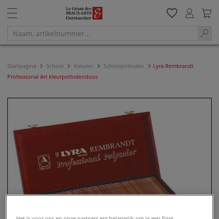
Startpagina
School
Kleuren
Schoolpotloden
Lyra Rembrandt
Professional Art kleurpotlodendoos
Het is voor ons en onze partners erg belangrijk om je een fijne