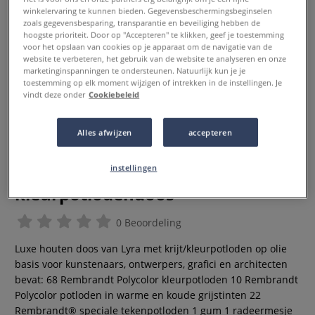
winkelervaring te kunnen bieden. Gegevensbeschermingsbeginselen
zoals gegevensbesparing, transparantie en beveiliging hebben de
hoogste prioriteit. Door op "Accepteren" te klikken, geef je toestemming
voor het opslaan van cookies op je apparaat om de navigatie van de
website te verbeteren, het gebruik van de website te analyseren en onze
marketinginspanningen te ondersteunen. Natuurlijk kun je je
toestemming op elk moment wijzigen of intrekken in de instellingen. Je
vindt deze onder
Cookiebeleid
Alles afwijzen
accepteren
instellingen
Lyra Rembrandt Professional Art
kleurpotlodendoos
0 Beoordeling
Luxe houten doos van Lyra met krijt/kleurpotloden op olie
basis voor kunstenaars, ontwerpers, grafici en architecten
bevat: 68 Rembrandt Polycolor kleurpotloden 10 Rembrandt
Polycolor potloden in warme en koude grijstinten 22
Rembrandt® speciale tekenpotloden 1 gum 1 radeermesje