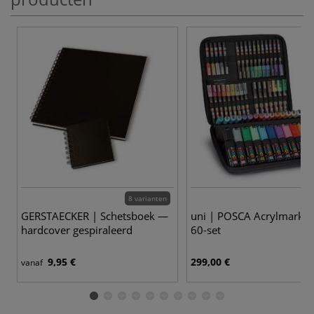
8 varianten
GERSTAECKER | Schetsboek —
uni | POSCA Acrylmarke
hardcover gespiraleerd
60-set
9,95 €
299,00 €
vanaf