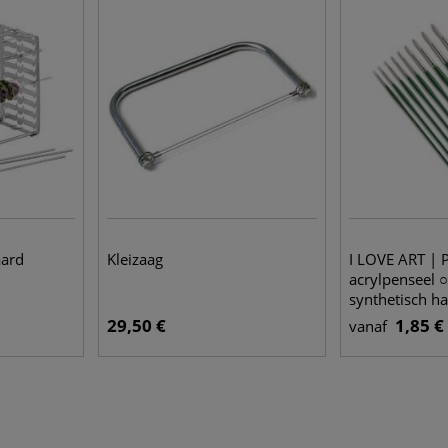
aard
Kleizaag
I LOVE ART | P
acrylpenseel 
synthetisch ha
29,50 €
1,85 €
vanaf