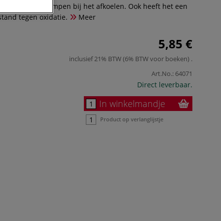
pwarmen of te krimpen bij het afkoelen. Ook heeft het een
tand tegen oxidatie.
Meer
5,85 €
inclusief 21% BTW (6% BTW voor boeken)
.
Art.No.:
64071
Direct leverbaar.
In winkelmandje
Product op verlanglijstje