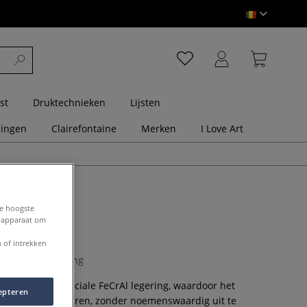
st
Druktechnieken
Lijsten
dingen
Clairefontaine
Merken
I Love Art
de hoogste
e apparaat om
raad
 of intrekken
0 Beoordeling
aakt van een speciale FeCrAl legering, waardoor het
epteren
n hoge temperaturen, zonder noemenswaardig uit te