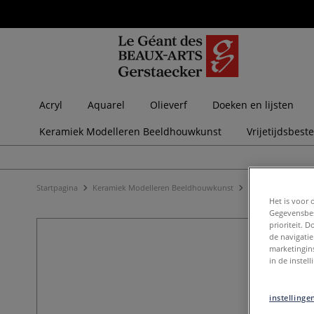
Acryl
Aquarel
Olieverf
Doeken en lijsten
Keramiek Modelleren Beeldhouwkunst
Vrijetijdsbest
Startpagina
Keramiek Modelleren Beeldhouwkunst
Keramiek
Bakm
Het is voor 
Gegevensbes
prioriteit. 
de navigatie
marketingin
in de instel
instellinge