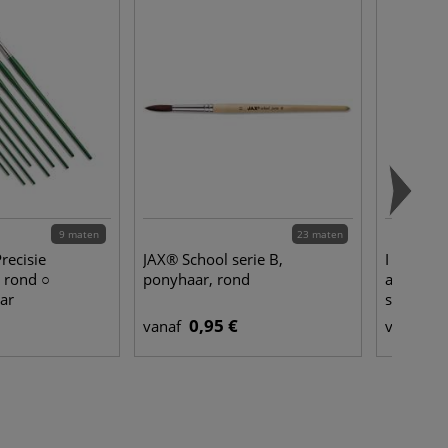
9 maten
23 maten
recisie
JAX® School serie B,
I LOVE AR
○ rond ○
ponyhaar, rond
acrylpen
ar
syntheti
0,95 €
1,
vanaf
vanaf