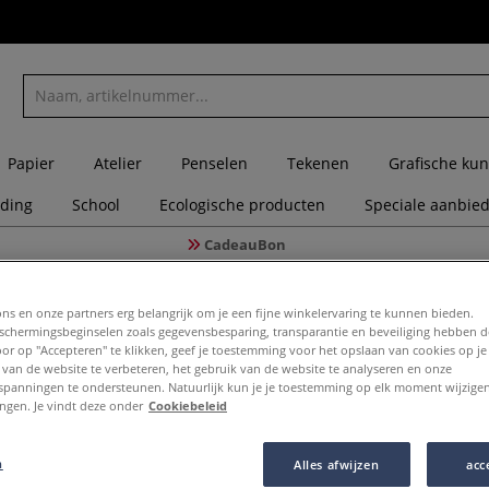
Papier
Atelier
Penselen
Tekenen
Grafische kun
eding
School
Ecologische producten
Speciale aanbie
CadeauBon
ateriaal
Kanthaldraad
ons en onze partners erg belangrijk om je een fijne winkelervaring te kunnen bieden.
chermingsbeginselen zoals gegevensbesparing, transparantie en beveiliging hebben 
Door op "Accepteren" te klikken, geef je toestemming voor het opslaan van cookies op j
Kanthald
 van de website te verbeteren, het gebruik van de website te analyseren en onze
spanningen te ondersteunen. Natuurlijk kun je je toestemming op elk moment wijzigen
lingen. Je vindt deze onder
Cookiebeleid
Dit draad is gem
n
Alles afwijzen
acc
bestand is tege