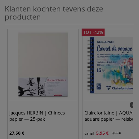
Klanten kochten tevens deze
producten
TOT -42%
4 va
Jacques HERBIN | Chinees
Clairefontaine | AQUAP
papier — 25-pak
aquarelpapier — reisboek
27,50 €
5,95 €
vanaf
9,95 €