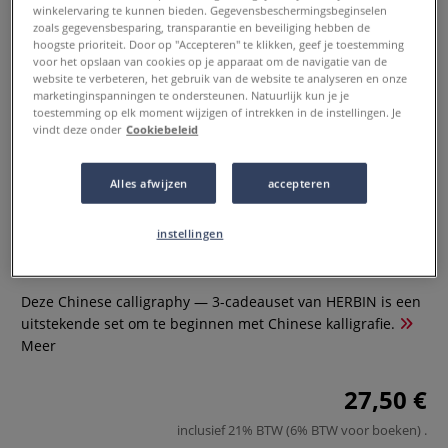
winkelervaring te kunnen bieden. Gegevensbeschermingsbeginselen
zoals gegevensbesparing, transparantie en beveiliging hebben de
hoogste prioriteit. Door op "Accepteren" te klikken, geef je toestemming
voor het opslaan van cookies op je apparaat om de navigatie van de
website te verbeteren, het gebruik van de website te analyseren en onze
marketinginspanningen te ondersteunen. Natuurlijk kun je je
toestemming op elk moment wijzigen of intrekken in de instellingen. Je
vindt deze onder
Cookiebeleid
Alles afwijzen
accepteren
Jacques HERBIN | Chinese
calligraphy — 3-cadeauset
instellingen
0 Beoordeling
Deze Chinese calligraphy — 3-cadeauset van HERBIN is een
uitstekende set om te beginnen met Chinese kalligrafie.
Meer
27,50 €
inclusief 21% BTW (6% BTW voor boeken)
.