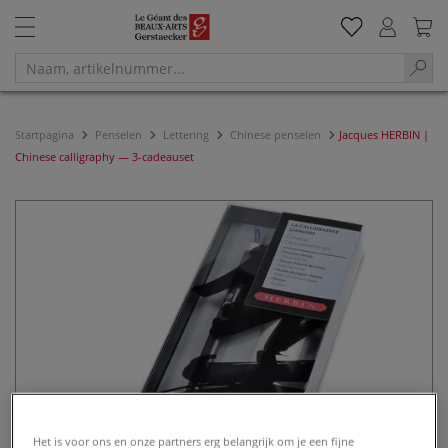
Startpagina
Penselen
Lettering
Chinese penselen
Jacques HERBIN |
Chinese calligraphy — 3-cadeauset
Het is voor ons en onze partners erg belangrijk om je een fijne