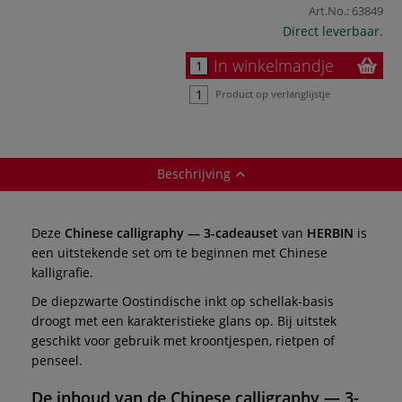
Art.No.:
63849
Direct leverbaar.
In winkelmandje
Product op verlanglijstje
Beschrijving
Deze
Chinese calligraphy — 3-cadeauset
van
HERBIN
is
een uitstekende set om te beginnen met Chinese
kalligrafie.
De diepzwarte Oostindische inkt op schellak-basis
droogt met een karakteristieke glans op. Bij uitstek
geschikt voor gebruik met kroontjespen, rietpen of
penseel.
De inhoud van de
Chinese calligraphy — 3-