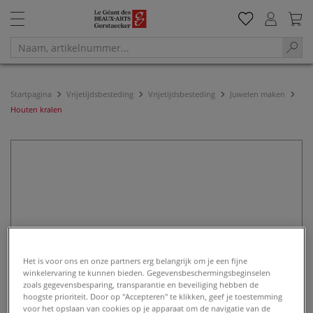
Startpagina
Vrijetijdsbesteding
Vrijetijdsbesteding
Juwelen maken
Houten kralen
Het is voor ons en onze partners erg belangrijk om je een fijne
winkelervaring te kunnen bieden. Gegevensbeschermingsbeginselen
zoals gegevensbesparing, transparantie en beveiliging hebben de
hoogste prioriteit. Door op "Accepteren" te klikken, geef je toestemming
voor het opslaan van cookies op je apparaat om de navigatie van de