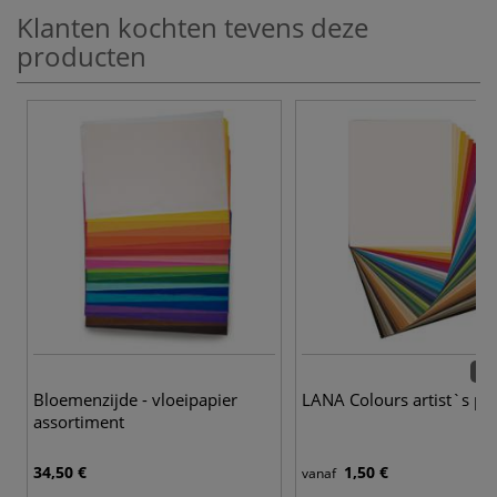
Klanten kochten tevens deze
producten
25 
Bloemenzijde - vloeipapier
LANA Colours artist`s pa
assortiment
34,50 €
1,50 €
vanaf