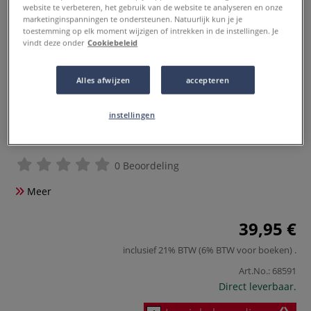
website te verbeteren, het gebruik van de website te analyseren en onze
marketinginspanningen te ondersteunen. Natuurlijk kun je je
toestemming op elk moment wijzigen of intrekken in de instellingen. Je
vindt deze onder
Cookiebeleid
Alles afwijzen
accepteren
instellingen
Houten kralen
0 Beoordeling
Meer
39,95 €
inclusief 21% BTW (6% BTW voor boeken)
.
Art.No.:
68591
Direct leverbaar.