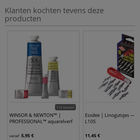
Klanten kochten tevens deze
producten
115 kleuren
WINSOR & NEWTON™ |
Essdee | Linogutsjes — 1
PROFESSIONAL™ aquarelverf
L10S
5,95 €
11,45 €
vanaf