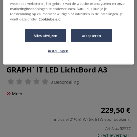
website te verbeteren, het gebruik van de website te analyseren en onze
marketinginspanningen te ondersteunen. Natuurlijk kun je je
toestemming op elk moment wijzigen of intrekken in de instellingen. Je
vindt deze onder
Cookiebeleid
Alles afwijzen
accepteren
instellingen
GRAPH´IT LED LichtBord A3
0 Beoordeling
Meer
229,50 €
inclusief 21% BTW (6% BTW voor boeken)
.
Art.No.:
52577
Direct leverbaar.