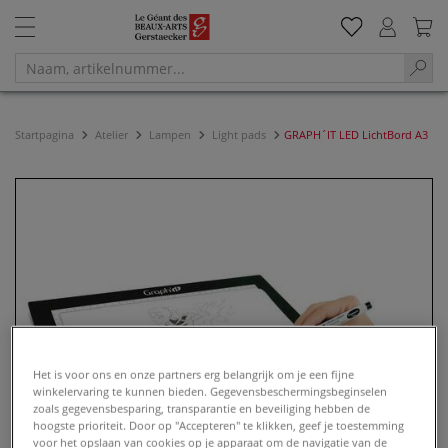
Startpagina
Atelier
Lampen
Light pads
GRAPH´IT LED LichtBord A3
Het is voor ons en onze partners erg belangrijk om je een fijne
winkelervaring te kunnen bieden. Gegevensbeschermingsbeginselen
zoals gegevensbesparing, transparantie en beveiliging hebben de
hoogste prioriteit. Door op "Accepteren" te klikken, geef je toestemming
voor het opslaan van cookies op je apparaat om de navigatie van de