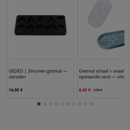
GÉDÉO | Siliconen gietmal —
Gietmal schaal ○ ovaal ○
sieraden
opstaande rand — silico
14,95 €
8,45 €
9,55 €