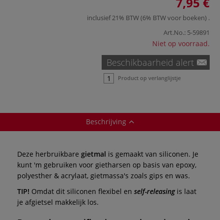
7,95 €
inclusief 21% BTW (6% BTW voor boeken)
.
Art.No.:
5-59891
Niet op voorraad.
Beschikbaarheid alert
Product op verlanglijstje
Beschrijving
Deze herbruikbare
gietmal
is gemaakt van siliconen. Je
kunt 'm gebruiken voor gietharsen op basis van epoxy,
polyesther & acrylaat, gietmassa's zoals gips en was.
TIP!
Omdat dit siliconen flexibel en
self-releasing
is laat
je afgietsel makkelijk los.