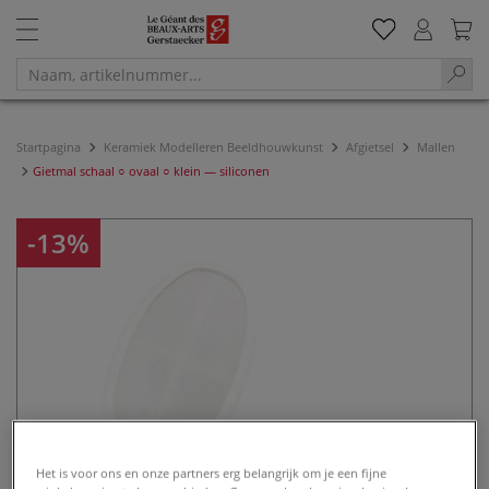
Startpagina
Keramiek Modelleren Beeldhouwkunst
Afgietsel
Mallen
Gietmal schaal ○ ovaal ○ klein — siliconen
-13%
Het is voor ons en onze partners erg belangrijk om je een fijne