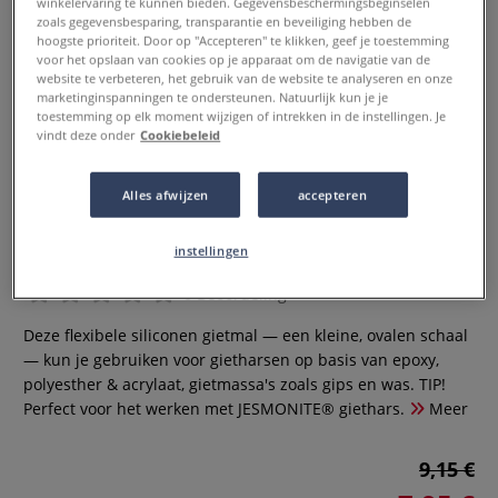
winkelervaring te kunnen bieden. Gegevensbeschermingsbeginselen
zoals gegevensbesparing, transparantie en beveiliging hebben de
hoogste prioriteit. Door op "Accepteren" te klikken, geef je toestemming
voor het opslaan van cookies op je apparaat om de navigatie van de
website te verbeteren, het gebruik van de website te analyseren en onze
marketinginspanningen te ondersteunen. Natuurlijk kun je je
toestemming op elk moment wijzigen of intrekken in de instellingen. Je
vindt deze onder
Cookiebeleid
Alles afwijzen
accepteren
Gietmal schaal ○ ovaal ○ klein —
siliconen
instellingen
0 Beoordeling
Deze flexibele siliconen gietmal — een kleine, ovalen schaal
— kun je gebruiken voor gietharsen op basis van epoxy,
polyesther & acrylaat, gietmassa's zoals gips en was. TIP!
Perfect voor het werken met JESMONITE® giethars.
Meer
9,15 €