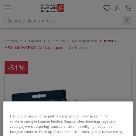
Startpagina
Aquarel
Aquarelverf
Aquarelpaletten
DERWENT |
METALLIC WATERCOLOUR paint pan — 12 + 1-reisset
-51%
Het is voor ons en onze partners erg belangrijk om je een fijne
winkelervaring te kunnen bieden. Gegevensbeschermingsbeginselen
zoals gegevensbesparing, transparantie en beveiliging hebben de
hoogste prioriteit. Door op "Accepteren" te klikken, geef je toestemming