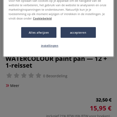
voor het opslaan van cookies op je apparaat om de navigatie van de
website te verbeteren, het gebruik van de website te analyseren en onze
marketinginspanningen te ondersteunen. Natuurlijk kun je je
toestemming op elk moment wijzigen of intrekken in de instellingen. Je
vindt deze onder
Cookiebeleid
Alles afwijzen
accepteren
instellingen
DERWENT | METALLIC
WATERCOLOUR paint pan — 12 +
1-reisset
0 Beoordeling
Meer
32,50 €
15,95 €
inclusief 21% BTW (6% BTW voor boeken)
.