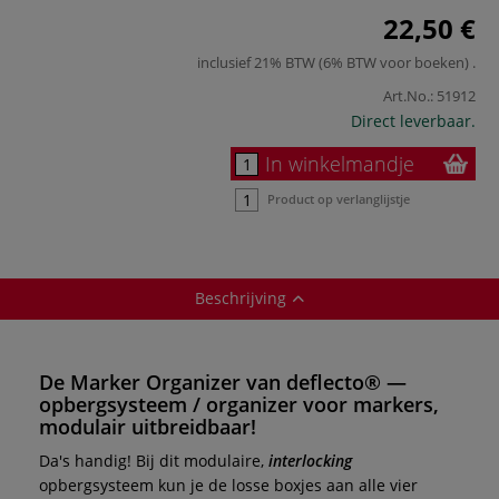
22,50 €
inclusief 21% BTW (6% BTW voor boeken)
.
Art.No.:
51912
Direct leverbaar.
In winkelmandje
Product op verlanglijstje
Beschrijving
De
Marker Organizer
van
deflecto®
—
opbergsysteem / organizer voor markers,
modulair uitbreidbaar!
Da's handig! Bij dit modulaire,
interlocking
opbergsysteem kun je de losse boxjes aan alle vier