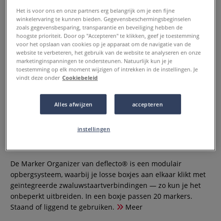
Het is voor ons en onze partners erg belangrijk om je een fijne
winkelervaring te kunnen bieden. Gegevensbeschermingsbeginselen
zoals gegevensbesparing, transparantie en beveiliging hebben de
hoogste prioriteit. Door op "Accepteren" te klikken, geef je toestemming
voor het opslaan van cookies op je apparaat om de navigatie van de
website te verbeteren, het gebruik van de website te analyseren en onze
marketinginspanningen te ondersteunen. Natuurlijk kun je je
toestemming op elk moment wijzigen of intrekken in de instellingen. Je
vindt deze onder
Cookiebeleid
Alles afwijzen
accepteren
deflecto® | Marker Organizer ○
voor 20 markers — modulair
instellingen
0 Beoordeling
De Marker Organizer van deflecto® is een modulair
opbergsysteem, waarbij je losse boxjes aan elkaar klikt met
geïntegreerde zwaluwstaartverbindingen — zo kun je het
onbeperkt uitbreiden. In een boxje passen 20 markers.
Staand of liggend te gebruiken.
Meer