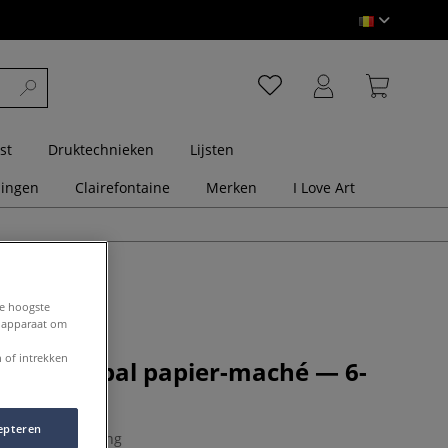
st
Druktechnieken
Lijsten
dingen
Clairefontaine
Merken
I Love Art
de hoogste
e apparaat om
 of intrekken
 | Kerstbal papier-maché — 6-
epteren
0 Beoordeling