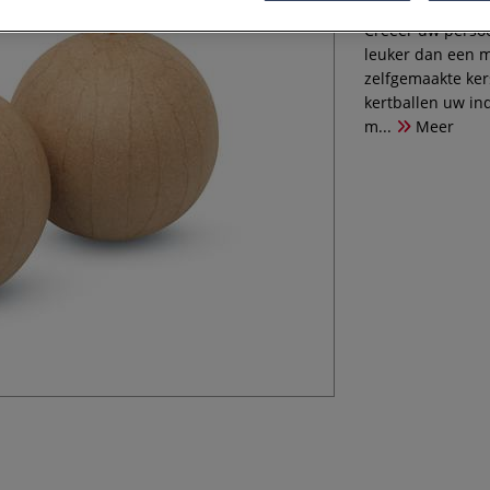
Creëer uw persoo
leuker dan een m
zelfgemaakte ker
kertballen uw in
m...
Meer