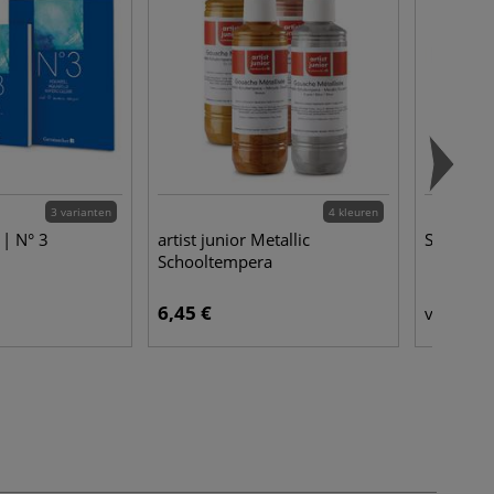
3 varianten
4 kleuren
| N° 3
artist junior Metallic
Stockmar 
Schooltempera
6,45 €
11
vanaf