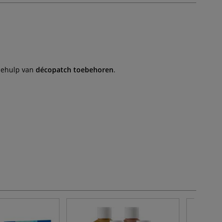
 behulp van
décopatch toebehoren
.