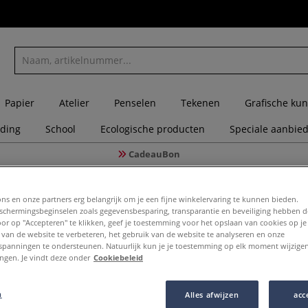
Papier
Atelier
Penselen
Tekenen
Grafische kun
eding
School
Ecologische producten
Speciale aanbie
CadeauBon
m te decoreren
Décopatch | Kerstbal papier-maché — 6-set
ons en onze partners erg belangrijk om je een fijne winkelervaring te kunnen bieden.
chermingsbeginselen zoals gegevensbesparing, transparantie en beveiliging hebben 
Door op "Accepteren" te klikken, geef je toestemming voor het opslaan van cookies op j
 van de website te verbeteren, het gebruik van de website te analyseren en onze
spanningen te ondersteunen. Natuurlijk kun je je toestemming op elk moment wijzigen
Décopatch
lingen. Je vindt deze onder
Cookiebeleid
set
n
Alles afwijzen
acc