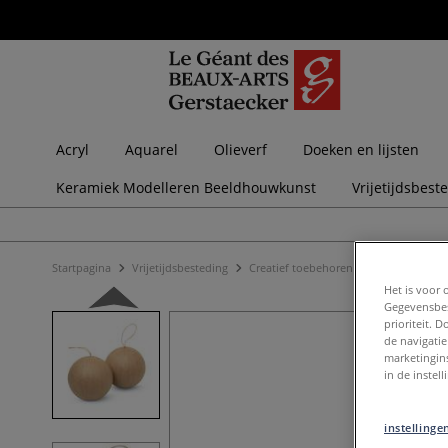
Acryl
Aquarel
Olieverf
Doeken en lijsten
Keramiek Modelleren Beeldhouwkunst
Vrijetijdsbest
Startpagina
Vrijetijdsbesteding
Creatief toebehoren
Voorwerpen o
Het is voor 
Gegevensbes
prioriteit. 
de navigatie
marketingin
in de instel
instellinge