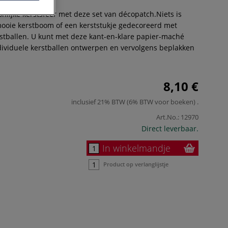
nlijke kerstsfeer met deze set van décopatch.Niets is
ooie kerstboom of een kerststukje gedecoreerd met
stballen. U kunt met deze kant-en-klare papier-maché
dividuele kerstballen ontwerpen en vervolgens beplakken
8,10 €
inclusief 21% BTW (6% BTW voor boeken)
.
Art.No.:
12970
Direct leverbaar.
In winkelmandje
Product op verlanglijstje