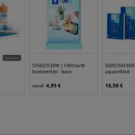
16 kleuren
STAEDTLER® | FIMOair®
GERSTAECKER 
boetseerklei - basic
aquarelblok
4,95 €
18,50 €
vanaf