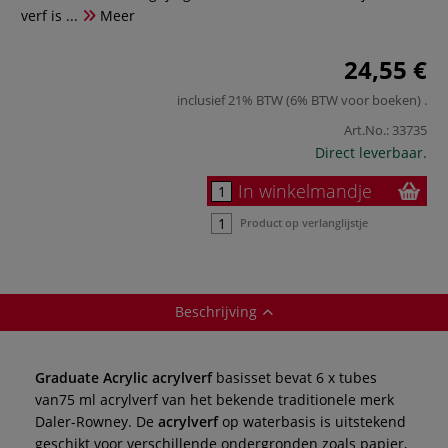
verf is ...
Meer
24,55 €
inclusief 21% BTW (6% BTW voor boeken)
.
Art.No.:
33735
Direct leverbaar.
In winkelmandje
Product op verlanglijstje
Beschrijving
Graduate Acrylic acrylverf
basisset bevat 6 x tubes
van75 ml acrylverf van het bekende traditionele merk
Daler-Rowney. De
acrylverf
op waterbasis is uitstekend
geschikt voor verschillende ondergronden zoals papier,