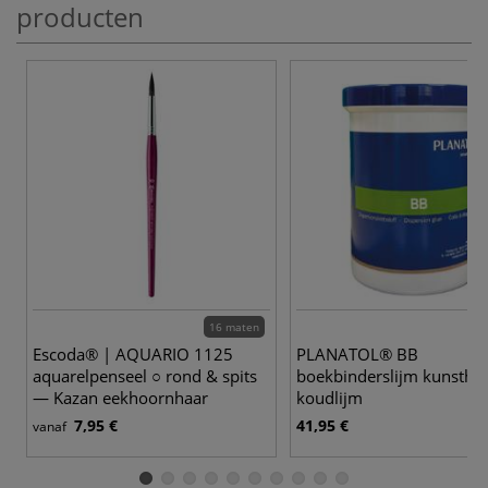
producten
16 maten
Escoda® | AQUARIO 1125
PLANATOL® BB
aquarelpenseel ○ rond & spits
boekbinderslijm kunstha
— Kazan eekhoornhaar
koudlijm
7,95 €
41,95 €
vanaf