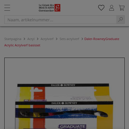
Startpagina
Acryl
Acrylverf
Sets acrylverf
Daler-RowneyGraduate
Acrylic Acrylverf basisset