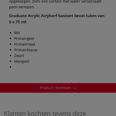
opgeborgen. Zelfs een contact met water
veroorzaakt
geen verlopen.
Graduate Acrylic Acrylverf basisset
bevat tubes van
6 x 75 ml:
Wit
Primairgeel
Primairrood
Primairblauw
Zwart
Mengwit
Product recensies
Klanten kochten tevens deze