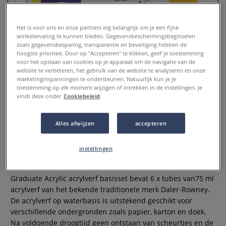
Het is voor ons en onze partners erg belangrijk om je een fijne
winkelervaring te kunnen bieden. Gegevensbeschermingsbeginselen
zoals gegevensbesparing, transparantie en beveiliging hebben de
hoogste prioriteit. Door op "Accepteren" te klikken, geef je toestemming
voor het opslaan van cookies op je apparaat om de navigatie van de
website te verbeteren, het gebruik van de website te analyseren en onze
marketinginspanningen te ondersteunen. Natuurlijk kun je je
toestemming op elk moment wijzigen of intrekken in de instellingen. Je
vindt deze onder
Cookiebeleid
Daler-RowneyGraduate Acrylic
Alles afwijzen
accepteren
Acrylverf basisset
instellingen
0 Beoordeling
Graduate Acrylic acrylverf basisset bevat 6 x tubes van75 ml
acrylverf van het bekende traditionele merk Daler-Rowney.
De acrylverf op waterbasis is uitstekend geschikt voor
verschillende ondergronden zoals papier, karton en doek.
Na voldoende droogtijd geen ontstaan van scheurtjes en de