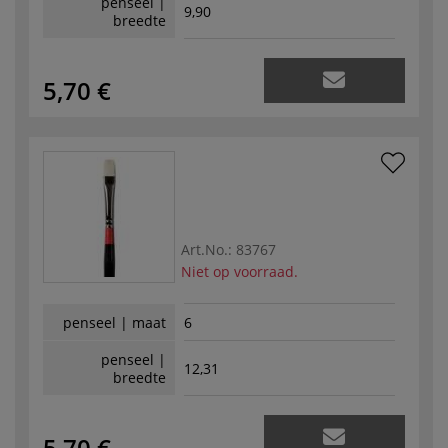
penseel |
9,90
breedte
5,70 €
Art.No.:
83767
Niet op voorraad.
penseel | maat
6
penseel |
12,31
breedte
5,70 €