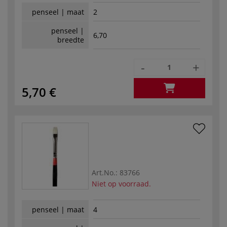
penseel | maat
2
penseel |
6,70
breedte
-
+
5,70 €
Art.No.:
83766
Niet op voorraad.
penseel | maat
4