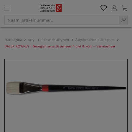
Startpagina
Acryl
Penselen acrylverf
Acrylpenselen platte punt
DALER-ROWNEY | Georgian serie 36 penseel ○ plat & kort — varkenshaar