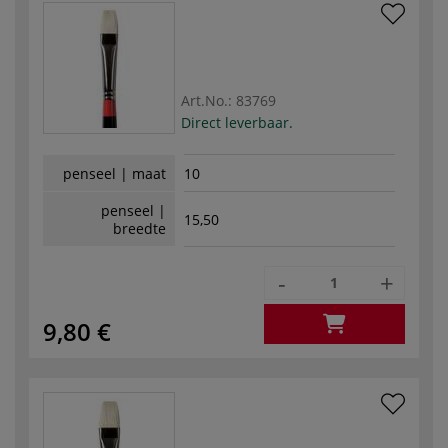
Art.No.:
83769
Direct leverbaar.
penseel | maat
10
penseel |
15,50
breedte
-
+
9,80 €