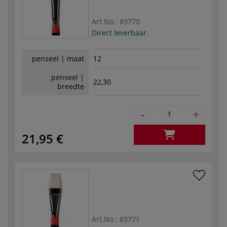
Art.No.:
83770
Direct leverbaar.
penseel | maat
12
penseel |
22,30
breedte
-
+
21,95 €
Art.No.:
83771