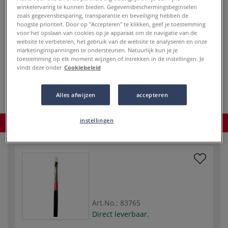
winkelervaring te kunnen bieden. Gegevensbeschermingsbeginselen
acrylverf en caseïne.
Meer
zoals gegevensbesparing, transparantie en beveiliging hebben de
hoogste prioriteit. Door op "Accepteren" te klikken, geef je toestemming
vanaf
5,70 €
voor het opslaan van cookies op je apparaat om de navigatie van de
website te verbeteren, het gebruik van de website te analyseren en onze
marketinginspanningen te ondersteunen. Natuurlijk kun je je
inclusief 21% BTW (6% BTW voor boeken)
.
toestemming op elk moment wijzigen of intrekken in de instellingen. Je
vindt deze onder
Cookiebeleid
in mijn winkelmandje
Alles afwijzen
accepteren
instellingen
Product bestellen
Art.No.:
83765
Direct leverbaar.