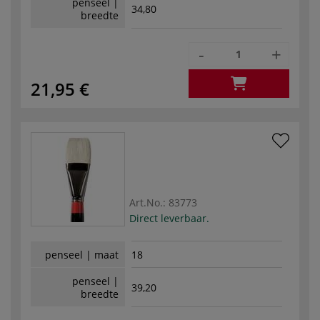
penseel |
34,80
breedte
-
+
21,95 €
Art.No.:
83773
Direct leverbaar.
penseel | maat
18
penseel |
39,20
breedte