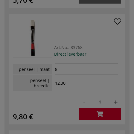
Art.No.:
83768
Direct leverbaar.
penseel | maat
8
penseel |
12,30
breedte
-
+
9,80 €