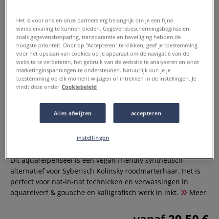
Het is voor ons en onze partners erg belangrijk om je een fijne
winkelervaring te kunnen bieden. Gegevensbeschermingsbeginselen
zoals gegevensbesparing, transparantie en beveiliging hebben de
hoogste prioriteit. Door op "Accepteren" te klikken, geef je toestemming
voor het opslaan van cookies op je apparaat om de navigatie van de
website te verbeteren, het gebruik van de website te analyseren en onze
marketinginspanningen te ondersteunen. Natuurlijk kun je je
toestemming op elk moment wijzigen of intrekken in de instellingen. Je
vindt deze onder
Cookiebeleid
da Vinci | COLINEO 412
verwaspenseel ○ extra lang ○
Alles afwijzen
accepteren
synthetisch haar
instellingen
0 Beoordeling
Dit aquarelpenseel is een vegan friendly synthetisch
alternatief voor Syberisch Kolinsky roodmarterhaar. Het is
perfect voor nat-in-nat technieken en verwassingen in
aquarelverf & gouache en kalligrafisch werk in inkt.
Meer
vanaf
29,50 €