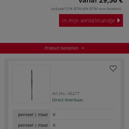
inclusief 21% BTW (6% BTW voor boeken)
.
in mijn winkelmandje
Product bestellen
Art.No.:
66277
Direct leverbaar.
penseel | maat
0
penseel | maat
0