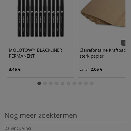
20 va
MOLOTOW™ BLACKLINER
Clairefontaine Kraftpapier
PERMANENT
sterk papier
3,45 €
2,05 €
vanaf
Nog meer zoektermen
Da vinci
,
Vinci