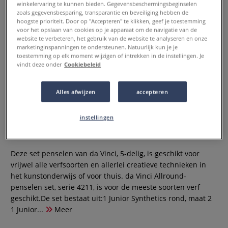
winkelervaring te kunnen bieden. Gegevensbeschermingsbeginselen
zoals gegevensbesparing, transparantie en beveiliging hebben de
hoogste prioriteit. Door op "Accepteren" te klikken, geef je toestemming
voor het opslaan van cookies op je apparaat om de navigatie van de
website te verbeteren, het gebruik van de website te analyseren en onze
marketinginspanningen te ondersteunen. Natuurlijk kun je je
toestemming op elk moment wijzigen of intrekken in de instellingen. Je
vindt deze onder
Cookiebeleid
Alles afwijzen
accepteren
da Vinci | 4211 Allround
penselenset
instellingen
0 Beoordeling
Deze set penselen van da Vinci, 5-delig, is geschikt voor
vrijwel alle verfsoorten en allerlei creatieve technieken in
het kunstonderwijs of voor thuis. da Vinci Allround-
penselen set, serie 4211, is voor de meeste soorten verf
geschikt.De set bestaat uit:1 Junior Synthetics rond, maat 2
1 Junior...
Meer