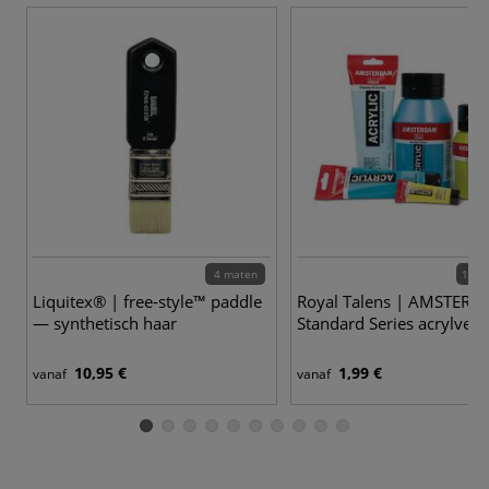
4 maten
102 
Liquitex® | free-style™ paddle
Royal Talens | AMSTER
— synthetisch haar
Standard Series acrylverf
10,95 €
1,99 €
vanaf
vanaf