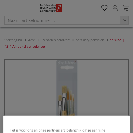
Startpagina
Acryl
Penselen acrylverf
Sets acrylpenselen
da Vinci |
4211 Allround penselenset
Het is voor ons en onze partners erg belangrijk om je een fijne