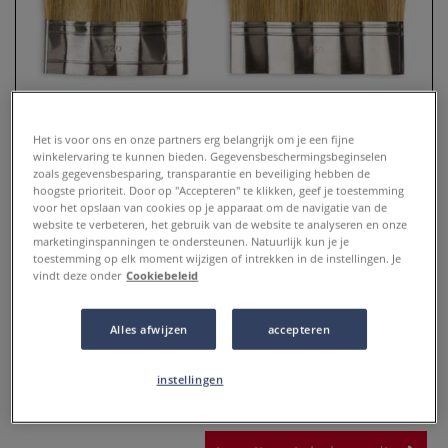
Het is voor ons en onze partners erg belangrijk om je een fijne
winkelervaring te kunnen bieden. Gegevensbeschermingsbeginselen
zoals gegevensbesparing, transparantie en beveiliging hebben de
hoogste prioriteit. Door op "Accepteren" te klikken, geef je toestemming
voor het opslaan van cookies op je apparaat om de navigatie van de
website te verbeteren, het gebruik van de website te analyseren en onze
da Vinci | 2468 birkenmolder
marketinginspanningen te ondersteunen. Natuurlijk kun je je
toestemming op elk moment wijzigen of intrekken in de instellingen. Je
vindt deze onder
Cookiebeleid
0 Beoordeling
Meer
Alles afwijzen
accepteren
vanaf
25,65 €
instellingen
inclusief 21% BTW (6% BTW voor boeken)
.