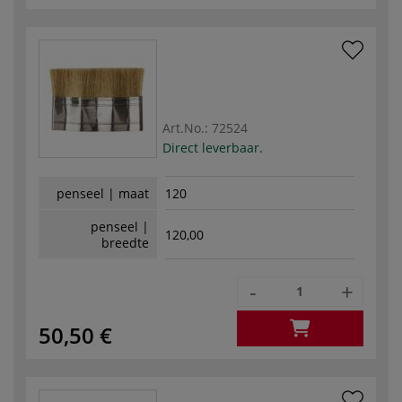
Art.No.:
72524
Direct leverbaar.
penseel | maat
120
penseel |
120,00
breedte
-
+
50,50 €