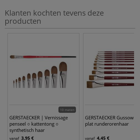
Klanten kochten tevens deze
producten
10 maten
GERSTAECKER | Vernissage
GERSTAECKER Gussow pe
penseel ○ kattentong ○
plat runderorenhaar
synthetisch haar
3,95 €
4,45 €
vanaf
vanaf