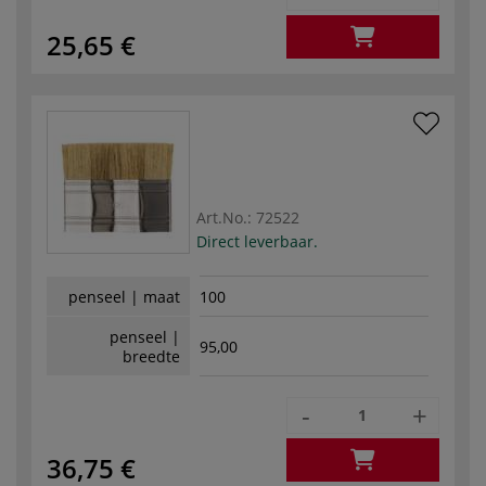
25,65 €
Art.No.:
72522
Direct leverbaar.
penseel | maat
100
penseel |
95,00
breedte
-
+
36,75 €