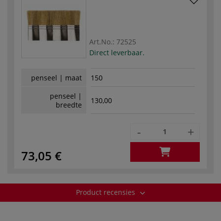
Art.No.:
72525
Direct leverbaar.
penseel | maat
150
penseel |
130,00
breedte
-
+
73,05 €
Product recensies