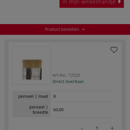
in mijn winkelmandje
Product bestellen
Art.No.:
72520
Direct leverbaar.
penseel | maat
8
penseel |
60,00
breedte
-
+