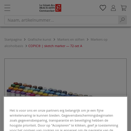
Startpagina
Grafische kunst
Markers en stiften
Markers op
alcoholbasis
COPIC® | sketch marker — 72-set A
Het is voor ons en onze partners erg belangrijk om je een fijne
winkelervaring te kunnen bieden. Gegevensbeschermingsbeginselen
zoals gegevensbesparing, transparantie en beveiliging hebben de
hoogste prioriteit. Door op "Accepteren" te klikken, geef je toestemming
voor het opslaan van cookies op je apparaat om de navigatie van de