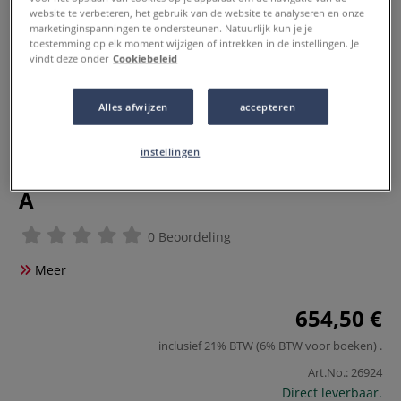
website te verbeteren, het gebruik van de website te analyseren en onze
marketinginspanningen te ondersteunen. Natuurlijk kun je je
toestemming op elk moment wijzigen of intrekken in de instellingen. Je
vindt deze onder
Cookiebeleid
Alles afwijzen
accepteren
instellingen
COPIC® | sketch marker — 72-set
A
0 Beoordeling
Meer
654,50 €
inclusief 21% BTW (6% BTW voor boeken)
.
Art.No.:
26924
Direct leverbaar.