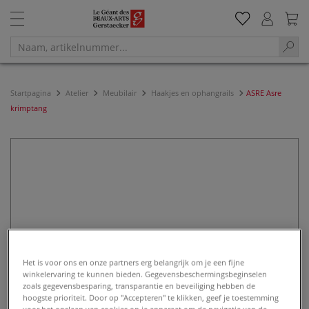
Startpagina
Atelier
Meubilair
Haakjes en ophangrails
ASRE Asre
krimptang
Het is voor ons en onze partners erg belangrijk om je een fijne
winkelervaring te kunnen bieden. Gegevensbeschermingsbeginselen
zoals gegevensbesparing, transparantie en beveiliging hebben de
hoogste prioriteit. Door op "Accepteren" te klikken, geef je toestemming