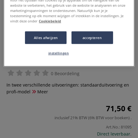
voor het opslaan van cookies op je apparaat om de navigatie van de
website te verbeteren, het gebruik van de website te analyseren en onze
marketinginspanningen te ondersteunen. Natuurlijk kun je je
toestemming op elk moment wijzigen of intrekken in de instellingen. Je
vindt deze onder
Cookiebeleid
Alles afwijzen
accepteren
instellingen
ASRE Asre krimptang
0 Beoordeling
In twee verschillende uitvoeringen: standaarduitvoering en
profi-model
Meer
71,50 €
inclusief 21% BTW (6% BTW voor boeken)
.
Art.No.:
81095
Direct leverbaar.