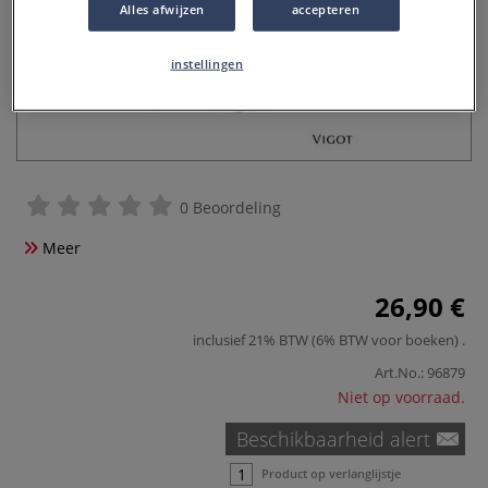
Alles afwijzen
accepteren
instellingen
0 Beoordeling
Meer
26,90 €
inclusief 21% BTW (6% BTW voor boeken)
.
Art.No.:
96879
Niet op voorraad.
Beschikbaarheid alert
Product op verlanglijstje