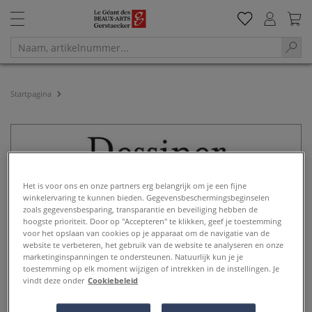
Startpagina
Het is voor ons en onze partners erg belangrijk om je een fijne
winkelervaring te kunnen bieden. Gegevensbeschermingsbeginselen
zoals gegevensbesparing, transparantie en beveiliging hebben de
hoogste prioriteit. Door op "Accepteren" te klikken, geef je toestemming
voor het opslaan van cookies op je apparaat om de navigatie van de
website te verbeteren, het gebruik van de website te analyseren en onze
marketinginspanningen te ondersteunen. Natuurlijk kun je je
toestemming op elk moment wijzigen of intrekken in de instellingen. Je
vindt deze onder
Cookiebeleid