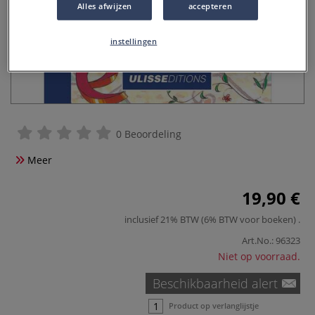
Alles afwijzen
accepteren
instellingen
0 Beoordeling
Meer
19,90 €
inclusief 21% BTW (6% BTW voor boeken)
.
Art.No.:
96323
Niet op voorraad.
Beschikbaarheid alert
Product op verlanglijstje