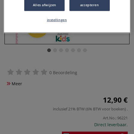
Alles afwijzen
accepteren
instellingen
0 Beoordeling
Meer
12,90 €
inclusief 21% BTW (6% BTW voor boeken)
.
Art.No.:
96221
Direct leverbaar.