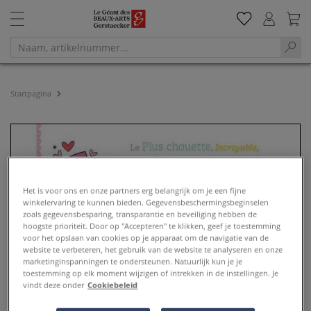
Startpagina
Het is voor ons en onze partners erg belangrijk om je een fijne
winkelervaring te kunnen bieden. Gegevensbeschermingsbeginselen
zoals gegevensbesparing, transparantie en beveiliging hebben de
hoogste prioriteit. Door op "Accepteren" te klikken, geef je toestemming
voor het opslaan van cookies op je apparaat om de navigatie van de
website te verbeteren, het gebruik van de website te analyseren en onze
marketinginspanningen te ondersteunen. Natuurlijk kun je je
toestemming op elk moment wijzigen of intrekken in de instellingen. Je
vindt deze onder
Cookiebeleid