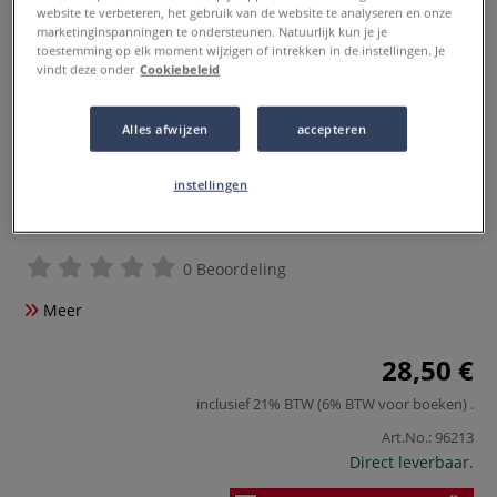
website te verbeteren, het gebruik van de website te analyseren en onze
marketinginspanningen te ondersteunen. Natuurlijk kun je je
toestemming op elk moment wijzigen of intrekken in de instellingen. Je
vindt deze onder
Cookiebeleid
Alles afwijzen
accepteren
instellingen
0 Beoordeling
Meer
28,50 €
inclusief 21% BTW (6% BTW voor boeken)
.
Art.No.:
96213
Direct leverbaar.