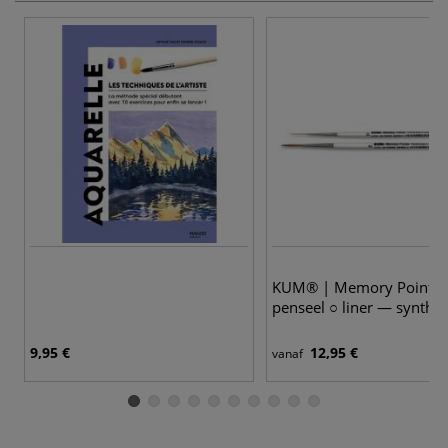
2
KUM® | Memory Point®
penseel ○ liner — synthet
9,95 €
12,95 €
vanaf