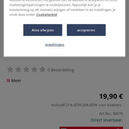
marketinginspanningen te ondersteunen. Natuurlijk kun je je
toestemming op elk moment wijzigen of intrekken in de instellingen. Je
vindt deze onder
Cookiebeleid
Alles afwijzen
accepteren
instellingen
0 Beoordeling
Meer
19,90 €
inclusief 21% BTW (6% BTW voor boeken)
.
Art.No.:
96076
Direct leverbaar.