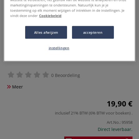
marketinginspanningen te ondersteunen. Natuurlijk kun je je
toestemming op elk moment wijzigen of intrekken in de instellingen. Je
vindt deze onder
Cookiebeleid
Alles afwijzen
accepteren
instellingen
0 Beoordeling
Meer
19,90 €
inclusief 21% BTW (6% BTW voor boeken)
.
Art.No.:
95958
Direct leverbaar.