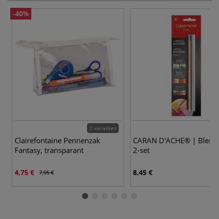
-40%
2 varianten
Clairefontaine Pennenzak
CARAN D'ACHE® | Blend
Fantasy, transparant
2-set
4,75 €
8,45 €
7,95 €