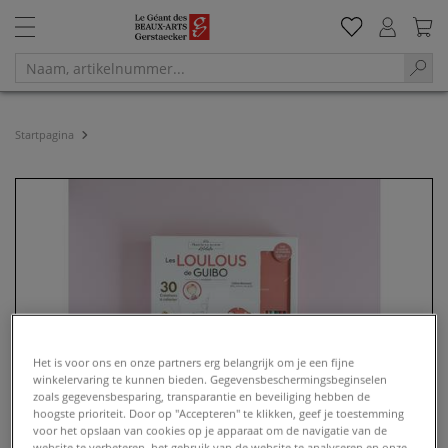
Startpagina
Het is voor ons en onze partners erg belangrijk om je een fijne
winkelervaring te kunnen bieden. Gegevensbeschermingsbeginselen
zoals gegevensbesparing, transparantie en beveiliging hebben de
hoogste prioriteit. Door op "Accepteren" te klikken, geef je toestemming
voor het opslaan van cookies op je apparaat om de navigatie van de
website te verbeteren, het gebruik van de website te analyseren en onze