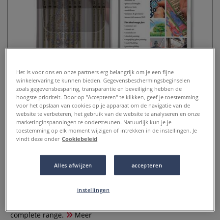
Het is voor ons en onze partners erg belangrijk om je een fijne
winkelervaring te kunnen bieden. Gegevensbeschermingsbeginselen
zoals gegevensbesparing, transparantie en beveiliging hebben de
hoogste prioriteit. Door op "Accepteren" te klikken, geef je toestemming
Borciani e Bonazzi | TOP GRAPHIC
voor het opslaan van cookies op je apparaat om de navigatie van de
website te verbeteren, het gebruik van de website te analyseren en onze
PRECISO detailpenselen ○ 9-set —
marketinginspanningen te ondersteunen. Natuurlijk kun je je
synthetisch haar
toestemming op elk moment wijzigen of intrekken in de instellingen. Je
vindt deze onder
Cookiebeleid
0 Beoordeling
Alles afwijzen
accepteren
Het vegan synthetisch haar van dit ronde penseel is kort
gezet in een bus met een micro-diameter. Het geeft een
instellingen
directe respons en heeft een extreme snap & spring —
perfect voor micro-precies werk. In deze 9-set vind je de
complete range.
Meer