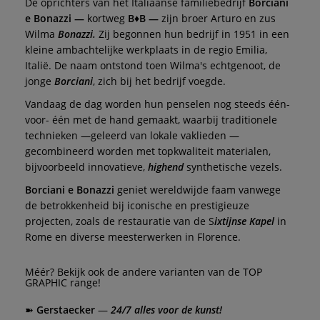
De oprichters van het Italiaanse familiebedrijf
Borciani
e Bonazzi —
kortweg
B♦B —
zijn broer Arturo en zus
Wilma
Bonazzi.
Zij begonnen hun bedrijf in 1951 in een
kleine ambachtelijke werkplaats in de regio Emilia,
Italië. De naam ontstond toen Wilma's echtgenoot, de
jonge
Borciani
, zich bij het bedrijf voegde.
Vandaag de dag worden hun penselen nog steeds één-
voor- één met de hand gemaakt, waarbij traditionele
technieken —geleerd van lokale vaklieden —
gecombineerd worden met topkwaliteit materialen,
bijvoorbeeld innovatieve,
highend
synthetische vezels.
Borciani e Bonazzi
geniet wereldwijde faam vanwege
de betrokkenheid bij iconische en prestigieuze
projecten, zoals de restauratie van de S
ixtijnse Kapel
in
Rome en diverse meesterwerken in Florence.
Méér? Bekijk ook de andere varianten van de TOP
GRAPHIC range!
➽
Gerstaecker
—
24/7 alles voor de kunst!