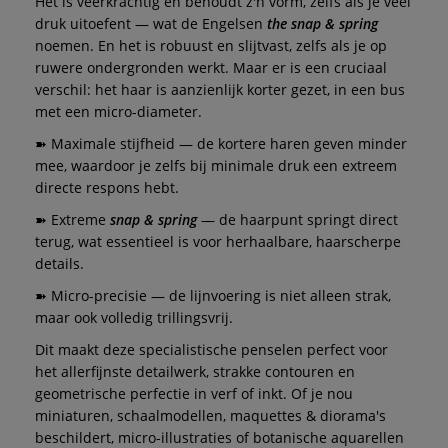
Het is veerkrachtig en behoudt z'n vorm, zelfs als je veel
druk uitoefent — wat de Engelsen
the snap & spring
noemen. En het is robuust en slijtvast, zelfs als je op
ruwere ondergronden werkt. Maar er is een cruciaal
verschil: het haar is aanzienlijk korter gezet, in een bus
met een micro-diameter.
➽ Maximale stijfheid — de kortere haren geven minder
mee, waardoor je zelfs bij minimale druk een extreem
directe respons hebt.
➽ Extreme
snap & spring
— de haarpunt springt direct
terug, wat essentieel is voor herhaalbare, haarscherpe
details.
➽ Micro-precisie — de lijnvoering is niet alleen strak,
maar ook volledig trillingsvrij.
Dit maakt deze specialistische penselen perfect voor
het allerfijnste detailwerk, strakke contouren en
geometrische perfectie in verf of inkt. Of je nou
miniaturen, schaalmodellen, maquettes & diorama's
beschildert, micro-illustraties of botanische aquarellen