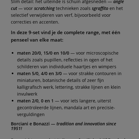
Slim detail: het uiteinde is schuin afgesneden —
angle
cut
— voor
scratching
technieken zoals
sgraffito
en het
selectief verwijderen van verf, bijvoorbeeld voor
correcties en accenten.
In deze 9-set vind je de complete range, met één
penseel van elke maat:
maten 20/0, 15/0 en 10/0
— voor microscopische
details zoals pupillen, reflecties in ogen of het
schilderen van individuele haartjes en wimpers
maten 5/0, 4/0 en 3/0
— voor strakke contouren in
miniaturen, botanische details of zeer fijn
kalligrafisch werk, lettering, strakke lijnen en klein
invulwerk
maten 2/0, 0 en 1
— voor iets langere, uiterst
gecontroleerde lijnen, mandala art en precisie-
verguldingen
Borciani e Bonazzi —
tradition and innovation since
1951!