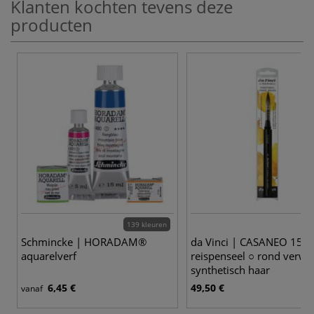
Klanten kochten tevens deze
producten
139 kleuren
Schmincke | HORADAM®
da Vinci | CASANEO 159
aquarelverf
reispenseel ○ rond verw
synthetisch haar
6,45 €
49,50 €
vanaf