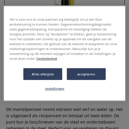
Het is voor ons en onze partners erg belangrijk om je een fijne
winkelervaring te kunnen bieden. Gegevensbeschermingsbeginselen
zoals gegevensbesparing, transparantie en beveiliging hebben de
hoogste prioriteit. Door op "Accepteren" te klikken, geef je toestemming
voor het opslaan van cookies op je apparaat om de navigatie van de
website te verbeteren, het gebruik van de website te analyseren en onze
marketinginspanningen te ondersteunen. Natuurlijk kun je je
toestemming op elk moment wijzigen of intrekken in de instellingen. Je
vindt deze onder
Cookiebeleid
da Vinci | CASANEO 1599TP
Alles afwijzen
accepteren
mantelpenseel ○ liner —
synthetisch haar
instellingen
0 Beoordeling
Dit mantelpenseel neemt extreem veel verf en water op. Het
is uitgevoerd als reispenseel en bestaat uit twee delen. De
punt kun je losschroeven van de steel en ondersteboven
opbergen in de steel. Perfect voor aquarelleren on-the-go!