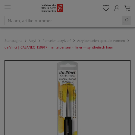
Startpagina
Acryl
Penselen acrylverf
Acrylpenselen speciale vormen
da Vinci | CASANEO 1599TP mantelpenseel ○ liner — synthetisch haar