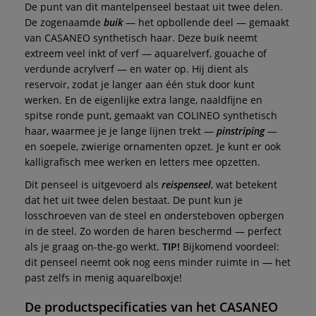
De punt van dit mantelpenseel bestaat uit twee delen.
De zogenaamde
buik
— het opbollende deel — gemaakt
van CASANEO synthetisch haar. Deze buik neemt
extreem veel inkt of verf — aquarelverf, gouache of
verdunde acrylverf — en water op. Hij dient als
reservoir, zodat je langer aan één stuk door kunt
werken. En de eigenlijke extra lange, naaldfijne en
spitse ronde punt, gemaakt van COLINEO synthetisch
haar, waarmee je je lange lijnen trekt —
pinstriping
—
en soepele, zwierige ornamenten opzet. Je kunt er ook
kalligrafisch mee werken en letters mee opzetten.
Dit penseel is uitgevoerd als
reispenseel
, wat betekent
dat het uit twee delen bestaat. De punt kun je
losschroeven van de steel en ondersteboven opbergen
in de steel. Zo worden de haren beschermd — perfect
als je graag on-the-go werkt.
TIP!
Bijkomend voordeel:
dit penseel neemt ook nog eens minder ruimte in — het
past zelfs in menig aquarelboxje!
De productspecificaties van het
CASANEO