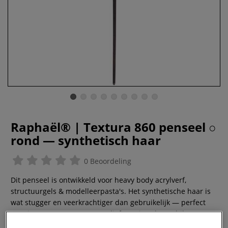
Raphaël® | Textura 860 penseel ○
rond — synthetisch haar
0 Beoordeling
Dit penseel is ontwikkeld voor heavy body acrylverf,
structuurgels & modelleerpasta's. Het synthetische haar is
wat stugger en veerkrachtiger dan gebruikelijk — perfect
voor impasto, structuur en reliëf. Het is ook geschikt voor
olieverf, trouwens!
Meer