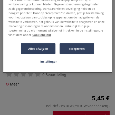
winkelervaring te kunnen bieden. Gegevensbeschermingsbeginselen
zoals gegevensbesparing, transparantie en beveiliging hebben de
hoogste prioriteit. Door op "Accepteren" te klikken, geef je toestemming
voor het opslaan van cookies op je apparaat om de navigatie van de
website te verbeteren, het gebruik van de website te analyseren en onze
marketinginspanningen te ondersteunen. Natuurlijk kun je je
toestemming op elk moment wijzigen of intrekken in de instellingen. Je
vindt deze onder
Cookiebeleid
Alles afwijzen
accepteren
instellingen
Set etikettenvellen Cléopâtre
0 Beoordeling
Meer
5,45 €
inclusief 21% BTW (6% BTW voor boeken)
.