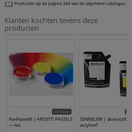
Producten op de pagina 349 van de algemene catalogus.
Klanten kochten tevens deze
producten
142 kleuren
60 
PanPastel® | ARTISTS' PASTELS
SENNELIER | abstract®
— los
acrylverf