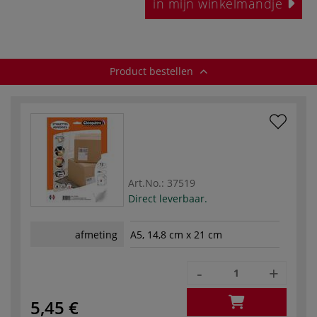
in mijn winkelmandje
Product bestellen
Art.No.:
37519
Direct leverbaar.
afmeting
A5, 14,8 cm x 21 cm
-
+
5,45 €