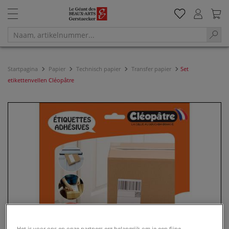
Startpagina
Papier
Technisch papier
Transfer papier
Set
etikettenvellen Cléopâtre
Het is voor ons en onze partners erg belangrijk om je een fijne