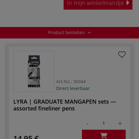
in mijn winkelmandje
Product bestellen
Art.No.:
36944
Direct leverbaar.
LYRA | GRADUATE MANGAPEN sets —
assorted fineliner pens
-
+
14,95 €