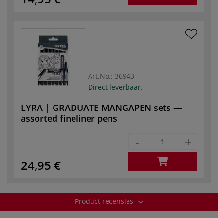
Art.No.:
36943
Direct leverbaar.
LYRA | GRADUATE MANGAPEN sets —
assorted fineliner pens
-
+
24,95 €
Product recensies