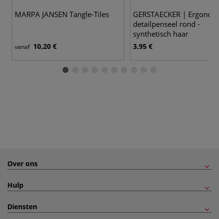
5
MARPA JANSEN Tangle-Tiles
GERSTAECKER | Ergonom
detailpenseel rond -
synthetisch haar
10,20 €
3,95 €
vanaf
Over ons
Hulp
Diensten