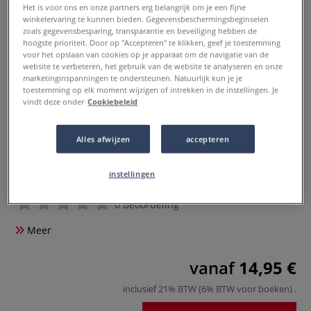
Het is voor ons en onze partners erg belangrijk om je een fijne
winkelervaring te kunnen bieden. Gegevensbeschermingsbeginselen
zoals gegevensbesparing, transparantie en beveiliging hebben de
hoogste prioriteit. Door op "Accepteren" te klikken, geef je toestemming
voor het opslaan van cookies op je apparaat om de navigatie van de
website te verbeteren, het gebruik van de website te analyseren en onze
marketinginspanningen te ondersteunen. Natuurlijk kun je je
toestemming op elk moment wijzigen of intrekken in de instellingen. Je
vindt deze onder
Cookiebeleid
Alles afwijzen
accepteren
LYRA | GRADUATE MANGAPEN
sets — assorted fineliner pens
instellingen
0 Beoordeling
Meer
vanaf
14,95 €
inclusief 21% BTW (6% BTW voor boeken)
.