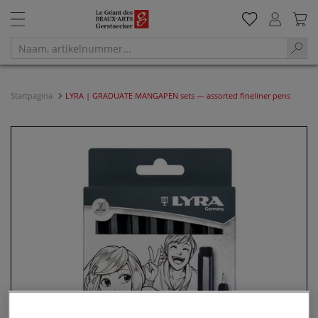
Startpagina
LYRA | GRADUATE MANGAPEN sets — assorted fineliner pens