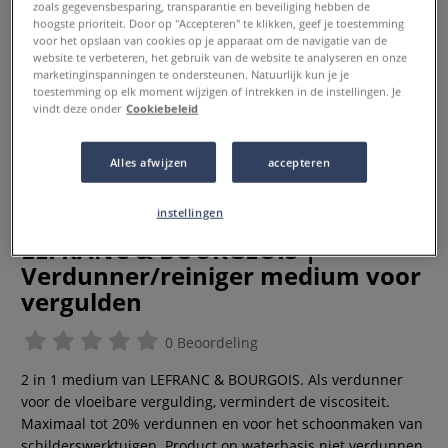
zoals gegevensbesparing, transparantie en beveiliging hebben de
hoogste prioriteit. Door op "Accepteren" te klikken, geef je toestemming
voor het opslaan van cookies op je apparaat om de navigatie van de
website te verbeteren, het gebruik van de website te analyseren en onze
marketinginspanningen te ondersteunen. Natuurlijk kun je je
toestemming op elk moment wijzigen of intrekken in de instellingen. Je
vindt deze onder
Cookiebeleid
Alles afwijzen
accepteren
instellingen
LEFRANC & BOURGEOIS |
Verdunner/reiniger medium voor
vergulden
0 Beoordeling
2 in 1 medium van LEFRANC & BOURGOIS. Als verdunner
voor de vloeibare vergulding, vermindert de viscositeit.
Maximaal tot 20% verdunnen en voor het schoonmaken van
schilderswerktuigen. Product op waterbasis niet verdunnen.