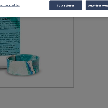
NatuResin est idé
er les cookies
des pots de fleur
Tout refuser
Autoriser tous