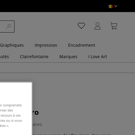
 Graphiques
Impression
Encadrement
utés
Clairefontaine
Marques
I Love Art
pour comprendre
n Resin Pro
enter des
 recours à ces
kies ou si vous
0 Commentaires
ies ».