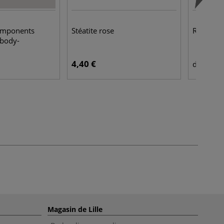
components
Stéatite rose
Ruban de
obody-
4,40 €
3,4
dès
Magasin de Lille