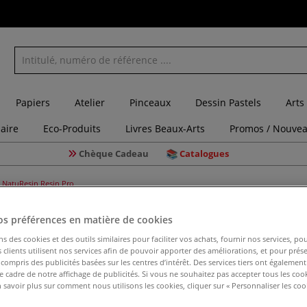
Papiers
Atelier
Pinceaux
Dessin Pastels
Arts
laire
Eco-Produits
Livres Beaux-Arts
Promos / Nouvea
Chèque Cadeau
Catalogues
NatuResin Resin Pro
os préférences en matière de cookies
ns des cookies et des outils similaires pour faciliter vos achats, fournir nos services, 
NatuResi
clients utilisent nos services afin de pouvoir apporter des améliorations, et pour prés
y compris des publicités basées sur les centres d’intérêt. Des services tiers ont également
le cadre de notre affichage de publicités. Si vous ne souhaitez pas accepter tous les coo
 savoir plus sur comment nous utilisons les cookies, cliquer sur « Personnaliser les cook