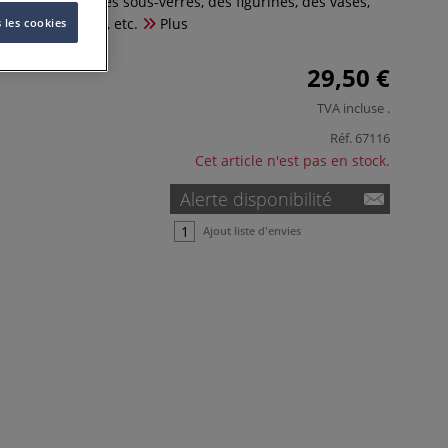
al pour créer des sous-verres, des figurines, des vases,
s, des bougeoirs, etc.
Plus
 les cookies
29,50 €
TVA incluse
.
Réf.
67116
Cet article n'est pas en stock.
Alerte disponibilité
Ajout liste d'envies