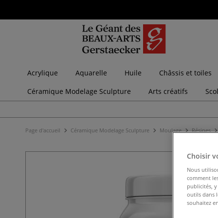
Acrylique
Aquarelle
Huile
Châssis et toiles
Céramique Modelage Sculpture
Arts créatifs
Sco
Page d'accueil
Céramique Modelage Sculpture
Moulage
Résines
Choisir v
Nous utiliso
comment les 
publicités, 
outils dans 
souhaitez en