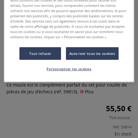
Nous utilisons des cookies et des outils similaires pour faciliter vos
achats, fournir nos services, pour comprendre comment les clients
utilisent nos services afin de pouvoir apporter des améliorations, et pour
présenter des publicités, y compris des publicités basées sur les centres
d’intérêt. Des services tiers ont également recours à ces outils dans le
cadre de notre affichage de publicités. Si vous ne souhaitez pas accepter
tous les cookies ou si vous souhaitez en savoir plus sur comment nous
utilisons les cookies, cliquer sur « Personnaliser les cookies ».
Tout refuser
Autoriser tous les cookies
Moule pour pions de jeu d'échecs
Personnaliser les cookies
0 Commentaires
Ce moule est le complément parfait du set pour coulée de
pièces de jeu d’échecs (réf. 59813).
Plus
55,50 €
TVA incluse
.
Réf.
59814
En stock